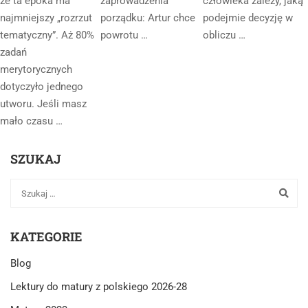
że ta epoka ma
zaprowadzenia
człowieka zależy, jaką
najmniejszy „rozrzut
porządku: Artur chce
podejmie decyzję w
tematyczny”. Aż 80%
powrotu …
obliczu …
zadań
merytorycznych
dotyczyło jednego
utworu. Jeśli masz
mało czasu …
SZUKAJ
KATEGORIE
Blog
Lektury do matury z polskiego 2026-28