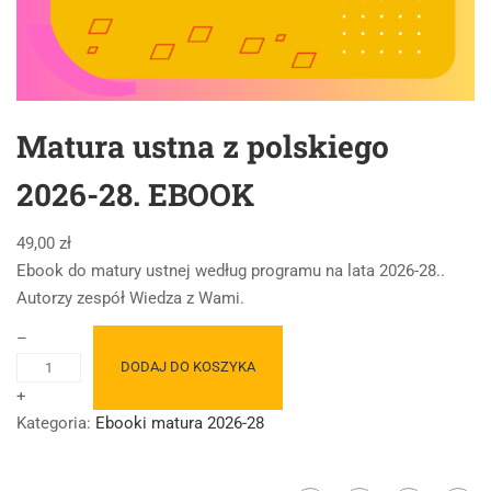
Matura ustna z polskiego
2026-28. EBOOK
49,00
zł
Ebook do matury ustnej według programu na lata 2026-28..
Autorzy zespół Wiedza z Wami.
–
i
DODAJ DO KOSZYKA
l
+
o
Kategoria:
Ebooki matura 2026-28
ś
ć