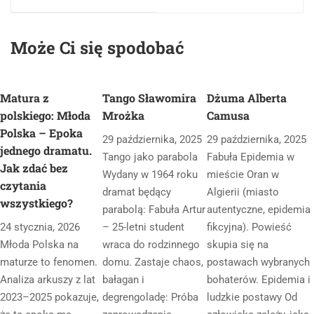
e
g
Może Ci się spodobać
o
2
0
2
Matura z
Tango Sławomira
Dżuma Alberta
6
polskiego: Młoda
Mrożka
Camusa
-
Polska – Epoka
29 października, 2025
29 października, 2025
2
jednego dramatu.
Tango jako parabola
Fabuła Epidemia w
8
Jak zdać bez
Wydany w 1964 roku
mieście Oran w
.
czytania
dramat będący
Algierii (miasto
E
wszystkiego?
parabolą: Fabuła Artur
autentyczne, epidemia
B
24 stycznia, 2026
– 25-letni student
fikcyjna). Powieść
O
Młoda Polska na
wraca do rodzinnego
skupia się na
O
maturze to fenomen.
domu. Zastaje chaos,
postawach wybranych
K
Analiza arkuszy z lat
bałagan i
bohaterów. Epidemia i
2023–2025 pokazuje,
degrengoladę: Próba
ludzkie postawy Od