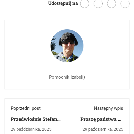
Udostępnij na
M
a
t
u
r
a
u
s
t
n
Pomocnik Izabeli)
a
z
p
o
l
Poprzedni post
Następny wpis
s
Przedwiośnie Stefana
Proszę państwa do
k
Żeromskiego
gazu Tadeusza
29 października, 2025
29 października, 2025
i
Borowskiego