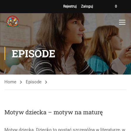
Rejestruj
Zaloguj
0
EPISODE
Home
Episode
Motyw dziecka – motyw na maturę
Motyw dziecka. Dziecko to postać szczególna w literaturze, w