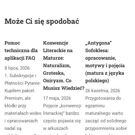
Może Ci się spodobać
Pomoc
Konwencje
„Antygona”
techniczna dla
Literackie na
Sofoklesa:
aplikacji FAQ
Maturze:
opracowanie,
Naturalizm,
motywy i pojęcia
8 lipca, 2026
Groteska,
(matura z języka
1. Subskrypcje i
Oniryzm. Co
polskiego)
Płatności Pytanie:
Musisz Wiedzieć?
Kupiłem pakiet
26 kwietnia, 2026
Premium, ale
17 maja, 2026
Przygotowania do
kłódki przy
Pojęcie „konwencji
egzaminu
materiałach wideo
literackiej” bardzo
maturalnego warto
i opracowaniach
często pojawia się
zacząć od solidnego
nadal są
w arkuszach
przypomnienia sobie