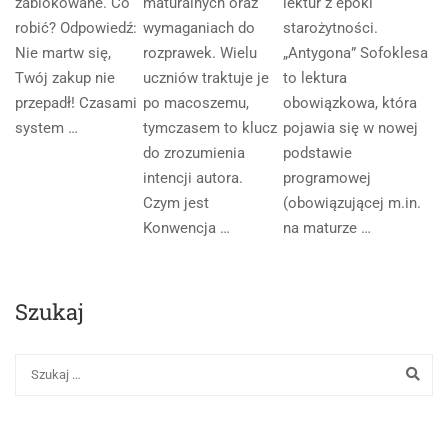
zablokowane. Co
maturalnych oraz
lektur z epoki
robić? Odpowiedź:
wymaganiach do
starożytności.
Nie martw się,
rozprawek. Wielu
„Antygona” Sofoklesa
Twój zakup nie
uczniów traktuje je
to lektura
przepadł! Czasami
po macoszemu,
obowiązkowa, która
system …
tymczasem to klucz
pojawia się w nowej
do zrozumienia
podstawie
intencji autora.
programowej
Czym jest
(obowiązującej m.in.
Konwencja …
na maturze …
Szukaj