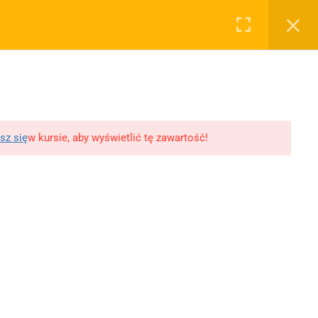
0
Rejestruj
Zaloguj
RYWATNOŚĆ
OSTATNIE PODKASTY
WY, ROZPRAWKI
WSPÓŁPRACA
SKLEP
lityka prywatności
11 Literatur wojny i
okupacji
egulamin
10 XX-lecie
lityka Prywatności
sz się
w kursie, aby wyświetlić tę zawartość!
międzywojenne
likacji
Młoda Polska
Polityka prywatności