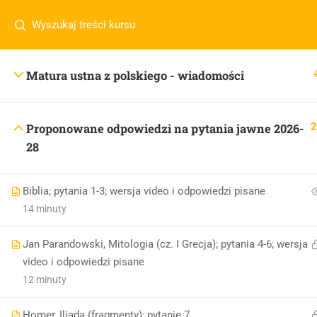
Masz pytania w sprawie SKLEPU?
sklep@wiedzazwami.co
Matura ustna z polskiego - wiadomości
sklep@wiedzazwami.com.pl
2
Proponowane odpowiedzi na pytania jawne 2026-
28
Biblia; pytania 1-3; wersja video i odpowiedzi pisane
14 minuty
Jan Parandowski, Mitologia (cz. I Grecja); pytania 4-6; wersja
video i odpowiedzi pisane
12 minuty
Homer, Iliada (fragmenty); pytanie 7