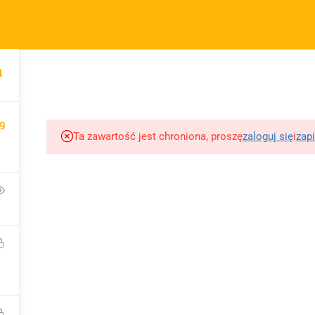
m.pl
FIRMA
SZYBKIE ODNOŚNIKI
P
4
KURSY
BLOG
BEZPŁATNE MATERIAŁY
MOTY
O sprzedawcy
FAQs
Po
O nas
Motywy na maturę
R
9
tabela
Blog
Po
Ta zawartość jest chroniona, proszę
zaloguj się
i
zapi
Motywy literackie –
ap
Kontakt
wpisz motyw
09 
Dodaj opracowanie
Opracowanie pytań na
pytania na maturę ustną
maturę z polskiego od
z polskiego
2023