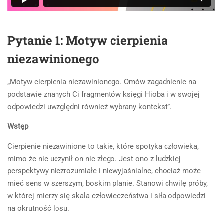
12 minuty
SZYBKIE ODNOŚNIKI
Homer, Iliada (fragmenty); pytanie
Pytanie 1: Motyw cierpienia
FAQs
7
niezawinionego
Motywy na maturę tabela
4 minuty
Motywy literackie – wpisz motyw
„Motyw cierpienia niezawinionego. Omów zagadnienie na
Sofokles, Antygona; pytania 8-9
Opracowanie pytań na maturę z polskiego od 2023
podstawie znanych Ci fragmentów księgi Hioba i w swojej
9 minuty
odpowiedzi uwzględni również wybrany kontekst”.
PRYWATNOŚĆ
Lament świętokrzyski
Wstęp
(fragmenty); pytanie 10
Polityka prywatności
Cierpienie niezawinione to takie, które spotyka człowieka,
4 minuty
mimo że nie uczynił on nic złego. Jest ono z ludzkiej
Regulamin
perspektywy niezrozumiałe i niewyjaśnialne, chociaż może
Rozmowa Mistrza Polikarpa ze
Polityka Prywatności aplikacji
mieć sens w szerszym, boskim planie. Stanowi chwilę próby,
Śmiercią (fragmenty); pytanie 11
w której mierzy się skala człowieczeństwa i siła odpowiedzi
4 minuty
OSTATNIE PODKASTY
na okrutność losu.