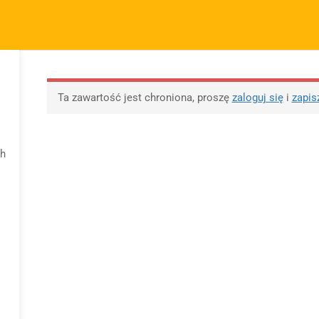
m.pl
FIRMA
SZYBKIE ODNOŚNIKI
P
KURSY
BLOG
BEZPŁATNE MATERIAŁY
M
O sprzedawcy
FAQs
Po
Ta zawartość jest chroniona, proszę
zaloguj się
i
zapis
O nas
Motywy na maturę
R
tabela
Blog
Po
Motywy literackie –
ap
ch
Kontakt
wpisz motyw
09 
Dodaj opracowanie
Opracowanie pytań na
pytania na maturę ustną
maturę z polskiego od
z polskiego
2023