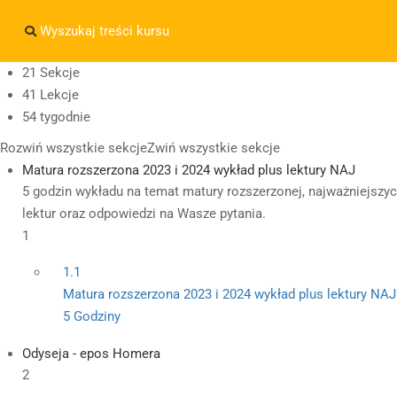
Masz pytania w sprawie SKLEPU?
sklep@wiedzazwami.co
21 Sekcje
41 Lekcje
sklep@wiedzazwami.com.pl
54 tygodnie
Rozwiń wszystkie sekcje
Zwiń wszystkie sekcje
Matura rozszerzona 2023 i 2024 wykład plus lektury NAJ
5 godzin wykładu na temat matury rozszerzonej, najważniejszy
lektur oraz odpowiedzi na Wasze pytania.
1
1.1
Matura rozszerzona 2023 i 2024 wykład plus lektury NAJ
5 Godziny
Odyseja - epos Homera
2