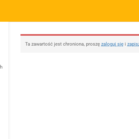
m.pl
FIRMA
SZYBKIE ODNOŚNIKI
P
KURSY
BLOG
BEZPŁATNE MATERIAŁY
M
O sprzedawcy
FAQs
Po
Ta zawartość jest chroniona, proszę
zaloguj się
i
zapis
O nas
Motywy na maturę
R
tabela
Blog
Po
Motywy literackie –
ap
ch
Kontakt
wpisz motyw
09 
Dodaj opracowanie
Opracowanie pytań na
pytania na maturę ustną
maturę z polskiego od
z polskiego
2023