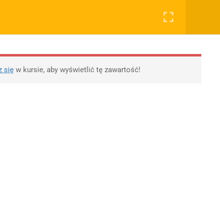
0
Rejestruj
Zaloguj
RYWATNOŚĆ
OSTATNIE PODKASTY
OTYWY, ROZPRAWKI
WSPÓŁPRACA
SKLEP
lityka prywatności
11 Literatur wojny i
z się
w kursie, aby wyświetlić tę zawartość!
okupacji
egulamin
10 XX-lecie
lityka Prywatności
międzywojenne
likacji
Młoda Polska
Polityka prywatności