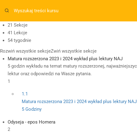
Masz pytania w sprawie SKLEPU?
sklep@wiedzazwami.co
21 Sekcje
41 Lekcje
sklep@wiedzazwami.com.pl
54 tygodnie
Rozwiń wszystkie sekcje
Zwiń wszystkie sekcje
Matura rozszerzona 2023 i 2024 wykład plus lektury NAJ
5 godzin wykładu na temat matury rozszerzonej, najważniejszy
lektur oraz odpowiedzi na Wasze pytania.
1
1.1
Matura rozszerzona 2023 i 2024 wykład plus lektury NAJ
5 Godziny
Odyseja - epos Homera
2