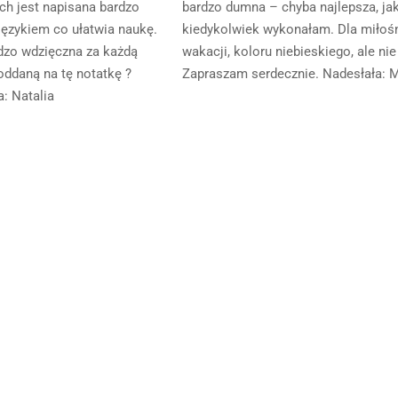
ch jest napisana bardzo
bardzo dumna – chyba najlepsza, ja
językiem co ułatwia naukę.
kiedykolwiek wykonałam. Dla miłoś
dzo wdzięczna za każdą
wakacji, koloru niebieskiego, ale nie
oddaną na tę notatkę ?
Zapraszam serdecznie. Nadesłała: 
: Natalia