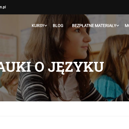
m.pl
KURSY
BLOG
BEZPŁATNE MATERIAŁY
M
AUKI O JĘZYKU