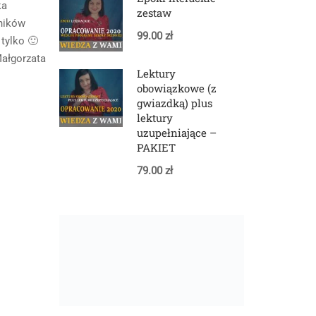
ka
zestaw
ników
99.00 zł
 tylko 🙂
Małgorzata
Lektury
obowiązkowe (z
gwiazdką) plus
lektury
uzupełniające –
PAKIET
79.00 zł