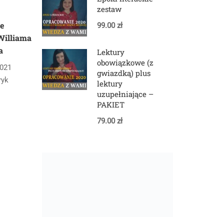
zestaw
e
99.00 zł
Williama
a
Lektury
obowiązkowe (z
2021
gwiazdką) plus
tryk
lektury
uzupełniające –
PAKIET
79.00 zł