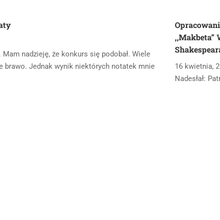
aty
Opracowani
,,Makbeta” 
Shakespear
. Mam nadzieję, że konkurs się podobał. Wiele
cie brawo. Jednak wynik niektórych notatek mnie
16 kwietnia, 
Nadesłał: Pa