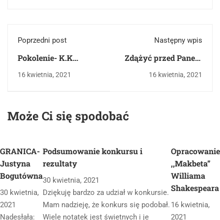
Poprzedni post
Następny wpis
Pokolenie- K.K
Zdążyć przed Panem
Baczyński
Bogiem- H.Krall
16 kwietnia, 2021
16 kwietnia, 2021
Może Ci się spodobać
GRANICA-
Podsumowanie konkursu i
Opracowanie
Justyna
rezultaty
,,Makbeta”
Bogutówna
Williama
30 kwietnia, 2021
Shakespeara
30 kwietnia,
Dziękuję bardzo za udział w konkursie.
2021
Mam nadzieję, że konkurs się podobał.
16 kwietnia,
Nadesłała:
Wiele notatek jest świetnych i je
2021