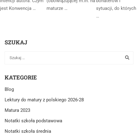
intencji autora. Czym
(obowiązującej m.in. na
bohaterów i
jest Konwencja …
maturze …
sytuacji, do których
…
SZUKAJ
KATEGORIE
Blog
Lektury do matury z polskiego 2026-28
Matura 2023
Notatki szkoła podstawowa
Notatki szkoła średnia