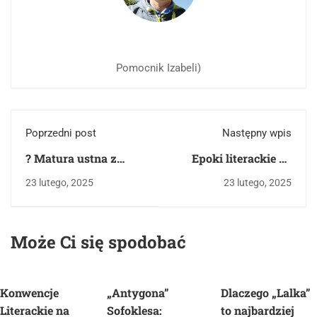
Pomocnik Izabeli)
Poprzedni post
Następny wpis
? Matura ustna z
Epoki literackie do
polskiego – Jak
matury z polskiego w
23 lutego, 2025
23 lutego, 2025
analizować tekst
skrócie (bardziej co
ikoniczny (obrazek)?
powtórzyć lub
??️
zwrócić uwagę)
Może Ci się spodobać
Konwencje
„Antygona”
Dlaczego „Lalka”
Literackie na
Sofoklesa:
to najbardziej