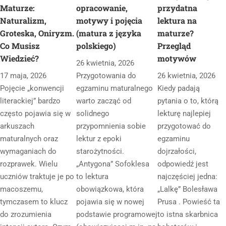
Maturze:
opracowanie,
przydatna
Naturalizm,
motywy i pojęcia
lektura na
Groteska, Oniryzm.
(matura z języka
maturze?
Co Musisz
polskiego)
Przegląd
Wiedzieć?
motywów
26 kwietnia, 2026
17 maja, 2026
Przygotowania do
26 kwietnia, 2026
Pojęcie „konwencji
egzaminu maturalnego
Kiedy padają
literackiej” bardzo
warto zacząć od
pytania o to, którą
często pojawia się w
solidnego
lekturę najlepiej
arkuszach
przypomnienia sobie
przygotować do
maturalnych oraz
lektur z epoki
egzaminu
wymaganiach do
starożytności.
dojrzałości,
rozprawek. Wielu
„Antygona” Sofoklesa
odpowiedź jest
uczniów traktuje je po
to lektura
najczęściej jedna:
macoszemu,
obowiązkowa, która
„Lalkę” Bolesława
tymczasem to klucz
pojawia się w nowej
Prusa . Powieść ta
do zrozumienia
podstawie programowej
to istna skarbnica