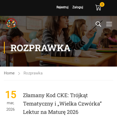
0
Rejestruj
Zaloguj
ROZPRAWKA
Home
Rozprawka
15
Złamany Kod CKE: Trójkąt
Tematyczny i „Wielka Czwórka”
mar,
2026
Lektur na Maturę 2026