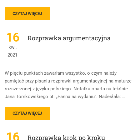
2026
READ
CZYTAJ WIĘCEJ
MORE
ABOUT
ROZPRAWKA-
16
Rozprawka argumentacyjna
JAK
PISAĆ,
kwi,
WAŻNE
2021
INFORMACJE
W pięciu punktach zawarłam wszystko, o czym należy
pamiętać przy pisaniu rozprawki argumentacyjnej na maturze
rozszerzonej z języka polskiego. Notatka oparta na tekście
Jana Tomkowskiego pt. „Panna na wydaniu”. Nadesłała: …
READ
CZYTAJ WIĘCEJ
MORE
ABOUT
ROZPRAWKA
16
Rozprawka krok po kroku
ARGUMENTACYJNA