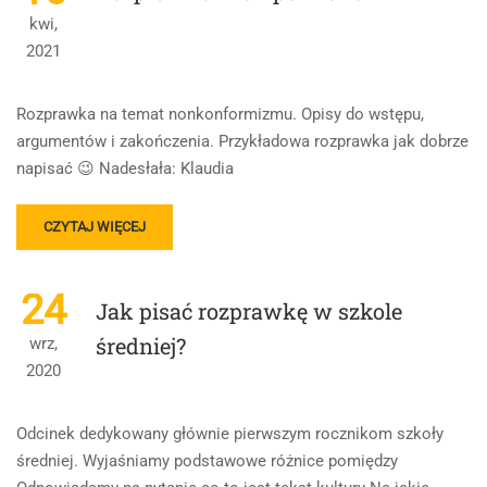
kwi,
2021
Rozprawka na temat nonkonformizmu. Opisy do wstępu,
argumentów i zakończenia. Przykładowa rozprawka jak dobrze
napisać 😉 Nadesłała: Klaudia
READ
CZYTAJ WIĘCEJ
MORE
ABOUT
ROZPRAWKA
24
Jak pisać rozprawkę w szkole
KROK
PO
średniej?
wrz,
KROKU
2020
Odcinek dedykowany głównie pierwszym rocznikom szkoły
średniej. Wyjaśniamy podstawowe różnice pomiędzy