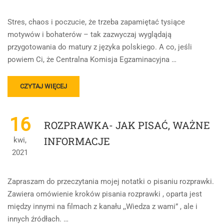
Stres, chaos i poczucie, że trzeba zapamiętać tysiące
motywów i bohaterów – tak zazwyczaj wyglądają
przygotowania do matury z języka polskiego. A co, jeśli
powiem Ci, że Centralna Komisja Egzaminacyjna …
READ
CZYTAJ WIĘCEJ
MORE
ABOUT
ZŁAMANY
16
ROZPRAWKA- JAK PISAĆ, WAŻNE
KOD
CKE:
INFORMACJE
kwi,
TRÓJKĄT
2021
TEMATYCZNY
I
„WIELKA
Zapraszam do przeczytania mojej notatki o pisaniu rozprawki.
CZWÓRKA”
Zawiera omówienie kroków pisania rozprawki , oparta jest
LEKTUR
między innymi na filmach z kanału ,,Wiedza z wami” , ale i
NA
MATURĘ
innych źródłach. …