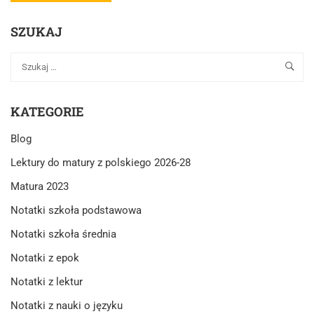
MORE
ABOUT
SZUKAJ
JAKIE
FORMY
WYPOWIEDZI
POZNAJEMY
W
PODSTAWÓWCE?
KATEGORIE
Blog
Lektury do matury z polskiego 2026-28
Matura 2023
Notatki szkoła podstawowa
Notatki szkoła średnia
Notatki z epok
Notatki z lektur
Notatki z nauki o języku