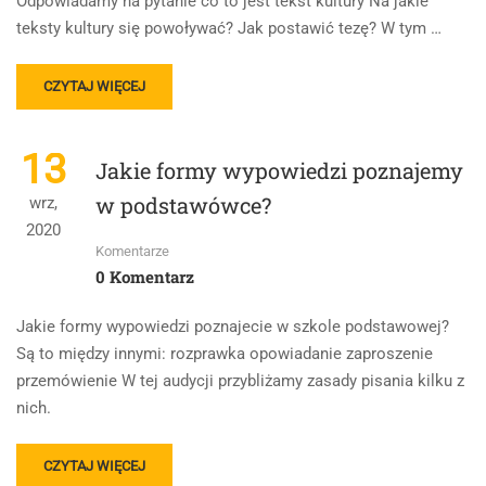
Odpowiadamy na pytanie co to jest tekst kultury Na jakie
teksty kultury się powoływać? Jak postawić tezę? W tym …
READ
CZYTAJ WIĘCEJ
MORE
ABOUT
JAK
13
Jakie formy wypowiedzi poznajemy
PISAĆ
ROZPRAWKĘ
w podstawówce?
wrz,
W
2020
SZKOLE
Komentarze
ŚREDNIEJ?
0 Komentarz
Jakie formy wypowiedzi poznajecie w szkole podstawowej?
Są to między innymi: rozprawka opowiadanie zaproszenie
przemówienie W tej audycji przybliżamy zasady pisania kilku z
nich.
READ
CZYTAJ WIĘCEJ