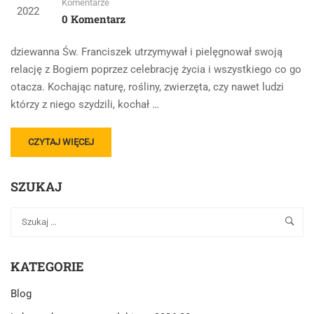
Komentarze
2022
0 Komentarz
dziewanna Św. Franciszek utrzymywał i pielęgnował swoją
relację z Bogiem poprzez celebrację życia i wszystkiego co go
otacza. Kochając naturę, rośliny, zwierzęta, czy nawet ludzi
którzy z niego szydzili, kochał …
READ
CZYTAJ WIĘCEJ
MORE
ABOUT
SZUKAJ
RELACJE
Z
BOGIEM
I
ŚWIATEM
KATEGORIE
Blog