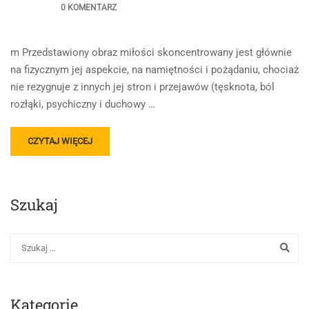
0 KOMENTARZ
m Przedstawiony obraz miłości skoncentrowany jest głównie
na fizycznym jej aspekcie, na namiętności i pożądaniu, chociaż
nie rezygnuje z innych jej stron i przejawów (tęsknota, ból
rozłąki, psychiczny i duchowy …
READ
CZYTAJ WIĘCEJ
MORE
ABOUT
OBRAZ
MIŁOŚCI
Szukaj
W
LITERATURZE
Kategorie