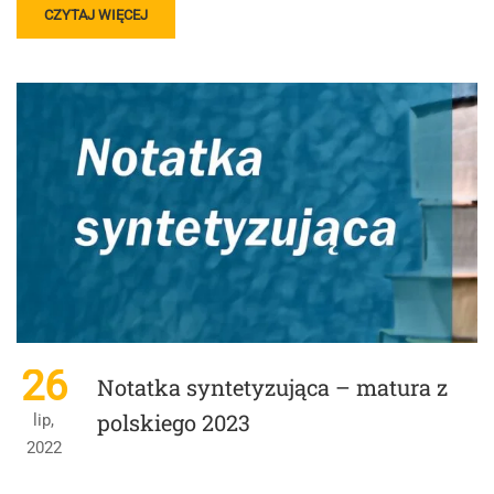
READ
CZYTAJ WIĘCEJ
MORE
ABOUT
CZY
MOŻNA
ZDAĆ
MATURĘ
2023
Z
POLSKIEGO
Z
BŁĘDEM
KARDYNALNYM?
26
Notatka syntetyzująca – matura z
polskiego 2023
lip,
2022