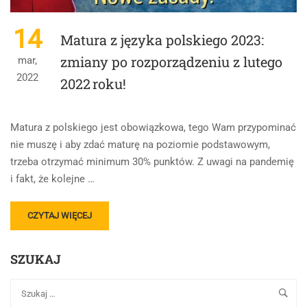
14
Matura z języka polskiego 2023:
zmiany po rozporządzeniu z lutego
mar,
2022
2022 roku!
Matura z polskiego jest obowiązkowa, tego Wam przypominać
nie muszę i aby zdać maturę na poziomie podstawowym,
trzeba otrzymać minimum 30% punktów. Z uwagi na pandemię
i fakt, że kolejne …
READ
CZYTAJ WIĘCEJ
MORE
ABOUT
SZUKAJ
MATURA
Z
JĘZYKA
POLSKIEGO