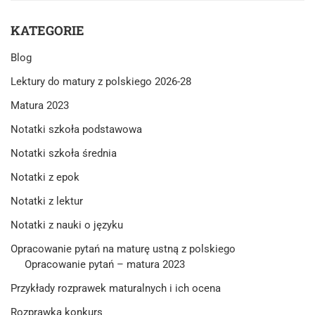
2023:
ZMIANY
KATEGORIE
PO
ROZPORZĄDZENIU
Blog
Z
LUTEGO
Lektury do matury z polskiego 2026-28
2022 ROKU!
Matura 2023
Notatki szkoła podstawowa
Notatki szkoła średnia
Notatki z epok
Notatki z lektur
Notatki z nauki o języku
Opracowanie pytań na maturę ustną z polskiego
Opracowanie pytań – matura 2023
Przykłady rozprawek maturalnych i ich ocena
Rozprawka konkurs