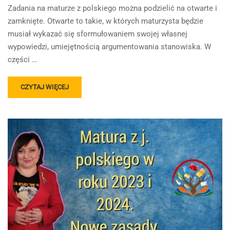
Zadania na maturze z polskiego można podzielić na otwarte i
zamknięte. Otwarte to takie, w których maturzysta będzie
musiał wykazać się sformułowaniem swojej własnej
wypowiedzi, umiejętnością argumentowania stanowiska. W
części …
READ
CZYTAJ WIĘCEJ
MORE
ABOUT
NOTATKA
SYNTETYZUJĄCA
–
MATURA
Z
POLSKIEGO
2023