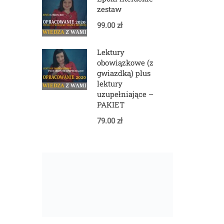
zestaw
99.00 zł
Lektury
obowiązkowe (z
gwiazdką) plus
lektury
uzupełniające –
PAKIET
79.00 zł