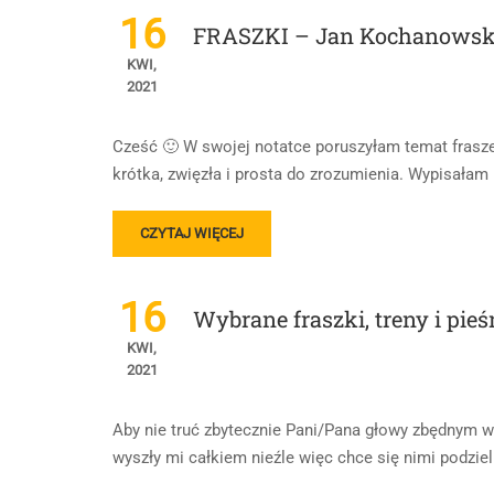
16
FRASZKI – Jan Kochanowsk
KWI,
2021
Cześć 🙂 W swojej notatce poruszyłam temat frasz
krótka, zwięzła i prosta do zrozumienia. Wypisałam 
READ
CZYTAJ WIĘCEJ
MORE
ABOUT
FRASZKI
16
Wybrane fraszki, treny i pi
–
JAN
KWI,
KOCHANOWSKI
2021
Aby nie truć zbytecznie Pani/Pana głowy zbędnym wi
wyszły mi całkiem nieźle więc chce się nimi podzie