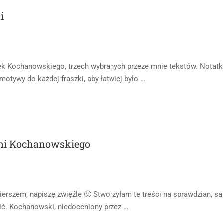
i
ek Kochanowskiego, trzech wybranych przeze mnie tekstów. Notatk
motywy do każdej fraszki, aby łatwiej było …
eśni Kochanowskiego
erszem, napiszę zwięźle 🙂 Stworzyłam te treści na sprawdzian, są
lić. Kochanowski, niedoceniony przez …