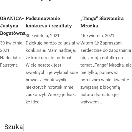
GRANICA-
Podsumowanie
„Tango” Sławomira
Justyna
konkursu i rezultaty
Mrożka
Bogutówna
30 kwietnia, 2021
16 kwietnia, 2021
30 kwietnia,
Dziękuję bardzo za udział w
Witam 🙂 Zapraszam
2021
konkursie. Mam nadzieję,
serdecznie do zapoznania
Nadesłała:
że konkurs się podobał.
się z moją notatką na
Faustyna
Wiele notatek jest
temat „Tanga” Mrożka, ale
świetnych i je wyłapaliście
nie tylko, ponieważ
brawo. Jednak wynik
poruszam w niej kwestię
niektórych notatek mnie
związaną z biografią
zaskoczył. Wierzę jednak,
autora dramatu i jej
że idea …
wpływem …
Szukaj