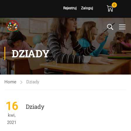
0
Rejestruj
Zaloguj
DZIADY
Home
Dziady
16
Dziady
kwi,
2021