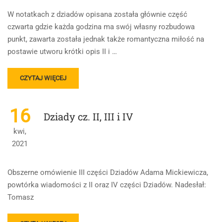
W notatkach z dziadów opisana została głównie część
czwarta gdzie każda godzina ma swój własny rozbudowa
punkt, zawarta została jednak także romantyczna miłość na
postawie utworu krótki opis II i …
READ
CZYTAJ WIĘCEJ
MORE
ABOUT
DZIADY
16
Dziady cz. II, III i IV
kwi,
2021
Obszerne omówienie III części Dziadów Adama Mickiewicza,
powtórka wiadomości z II oraz IV części Dziadów. Nadesłał:
Tomasz