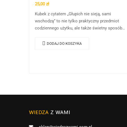
25,00
zł
Kubek z cytatem „Głupich nie sieją, sami
wschodzą” to nie tylko praktyczny przedmiot
codziennego użytku, ale także świetny sposób
na dodanie odrobiny humoru i motywacji do
Twojego dnia. Kubek…
DODAJ DO KOSZYKA