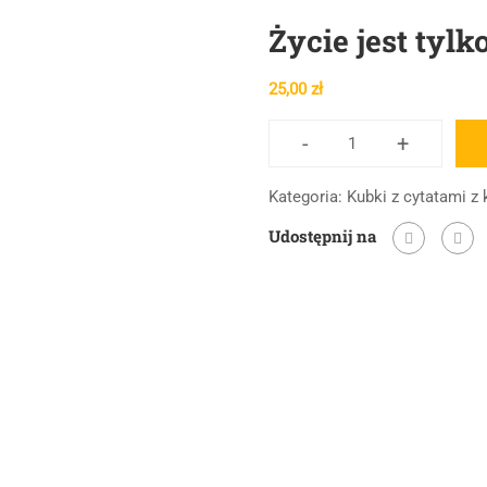
Życie jest tyl
25,00
zł
-
+
ilość
Życie
Kategoria:
Kubki z cytatami z 
jest
Udostępnij na
tylko
przechodnim
półcieniem