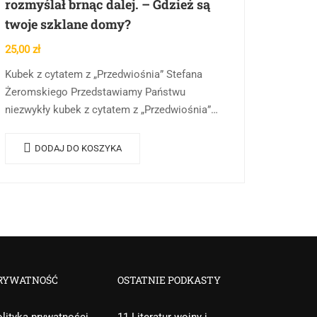
rozmyślał brnąc dalej. – Gdzież są
twoje szklane domy?
25,00
zł
Kubek z cytatem z „Przedwiośnia” Stefana
Żeromskiego Przedstawiamy Państwu
niezwykły kubek z cytatem z „Przedwiośnia”
Stefana Żeromskiego. Ten elegancki kubek to
nie tylko praktyczny przedmiot codziennego
DODAJ DO KOSZYKA
użytku, ale również…
RYWATNOŚĆ
OSTATNIE PODKASTY
lityka prywatności
11 Literatur wojny i