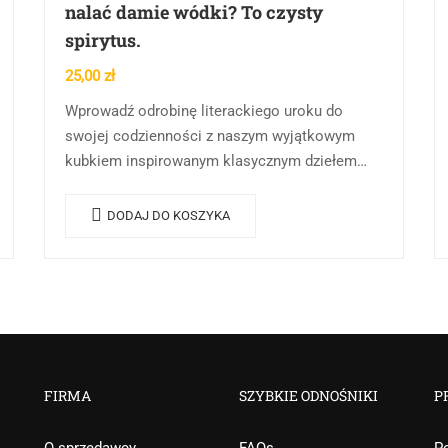
nalać damie wódki? To czysty
spirytus.
25,00
zł
Wprowadź odrobinę literackiego uroku do
swojej codzienności z naszym wyjątkowym
kubkiem inspirowanym klasycznym dziełem
Michaiła Bułhakowa „Mistrz i Małgorzata”. Ten
elegancki kubek to idealny prezent dla
DODAJ DO KOSZYKA
miłośników literatury oraz…
FIRMA
SZYBKIE ODNOŚNIKI
P
O sprzedawcy
FAQs
Po