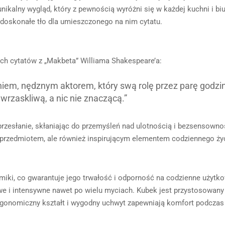
alny wygląd, który z pewnością wyróżni się w każdej kuchni i biurz
i doskonałe tło dla umieszczonego na nim cytatu.
nych cytatów z „Makbeta” Williama Shakespeare’a:
eniem, nędznym aktorem, który swą rolę przez parę godz
 wrzaskliwą, a nic nie znaczącą.”
 przesłanie, skłaniając do przemyśleń nad ulotnością i bezsensownoś
m przedmiotem, ale również inspirującym elementem codziennego ży
miki, co gwarantuje jego trwałość i odporność na codzienne użytko
ywe i intensywne nawet po wielu myciach. Kubek jest przystosowany
rgonomiczny kształt i wygodny uchwyt zapewniają komfort podczas