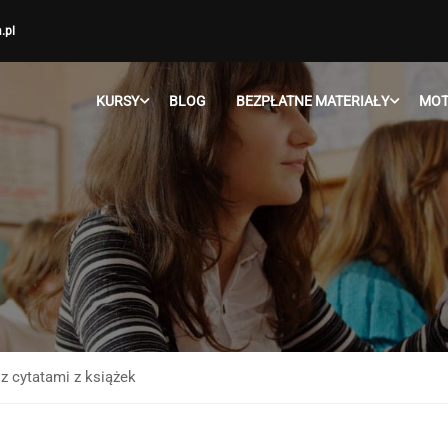
.pl
KURSY
BLOG
BEZPŁATNE MATERIAŁY
MOT
 z cytatami z książek