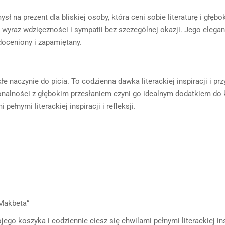
 na prezent dla bliskiej osoby, która ceni sobie literaturę i głębok
ko wyraz wdzięczności i sympatii bez szczególnej okazji. Jego eleganc
doceniony i zapamiętany.
łe naczynie do picia. To codzienna dawka literackiej inspiracji i p
onalności z głębokim przesłaniem czyni go idealnym dodatkiem do ka
ełnymi literackiej inspiracji i refleksji.
„Makbeta”
ego koszyka i codziennie ciesz się chwilami pełnymi literackiej ins