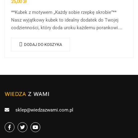
25,00
zł
**Kubek z motywem „Każdy sobie rzepkę skrobie”**
Nasz wyjątkowy kubek to idealny dodatek do Twojej
codzienności, który doda uroku każdemu porankowi.
Przedstawiamy kubek z motywem „Każdy sobie rzepkę
skrobie”,…
DODAJ DO KOSZYKA
sklep@wiedzazwami.com.pl