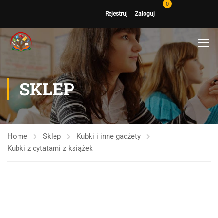
0
Rejestruj
Zaloguj
SKLEP
Home
Sklep
Kubki i inne gadżety
Kubki z cytatami z książek