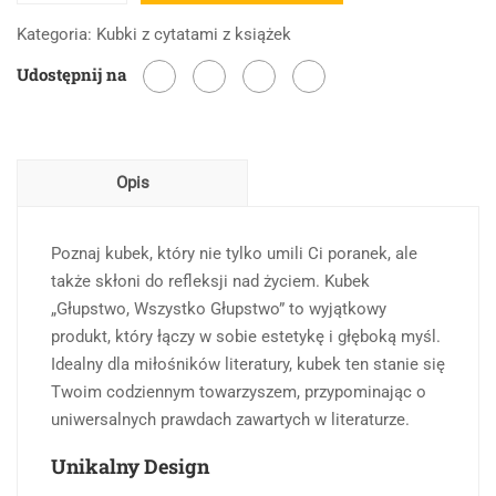
Głupstwo,
Kategoria:
Kubki z cytatami z książek
wszystko
Udostępnij na
głupstwo
-
"Lalka"
Bolesław
Opis
Prus
Poznaj kubek, który nie tylko umili Ci poranek, ale
także skłoni do refleksji nad życiem. Kubek
„Głupstwo, Wszystko Głupstwo” to wyjątkowy
produkt, który łączy w sobie estetykę i głęboką myśl.
Idealny dla miłośników literatury, kubek ten stanie się
Twoim codziennym towarzyszem, przypominając o
uniwersalnych prawdach zawartych w literaturze.
Unikalny Design