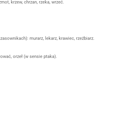
zmot, krzew, chrzan, rzeka, wrzeć.
 czasownikach): murarz, lekarz, krawiec, rzeźbiarz.
rować, orzeł (w sensie ptaka).