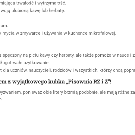
niająca trwałość i wytrzymałość.
woją ulubioną kawę lub herbatę.
 cm.
o mycia w zmywarce i używania w kuchence mikrofalowej.
s spędzony na piciu kawy czy herbaty, ale także pomoże w nauce i z
ługotrwałe użytkowanie.
 dla uczniów, nauczycieli, rodziców i wszystkich, którzy chcą popr
em z wyjątkowego kubka „Pisownia RZ i Ż”!
 wyzwaniem, ponieważ obie litery brzmią podobnie, ale mają różne z
”: