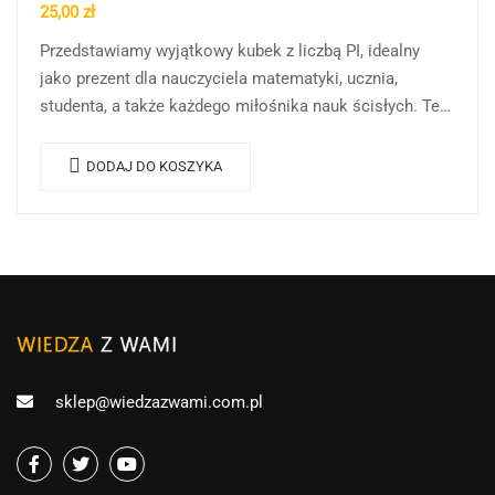
25,00
zł
Przedstawiamy wyjątkowy kubek z liczbą PI, idealny
jako prezent dla nauczyciela matematyki, ucznia,
studenta, a także każdego miłośnika nauk ścisłych. Ten
kubek to nie tylko praktyczne naczynie do
codziennego…
DODAJ DO KOSZYKA
sklep@wiedzazwami.com.pl