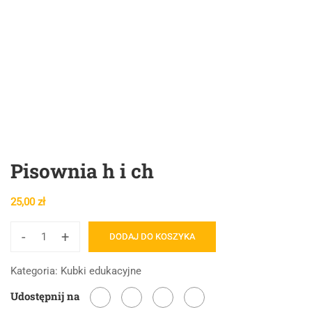
Pisownia h i ch
25,00
zł
-
+
DODAJ DO KOSZYKA
ilość
Pisownia
Kategoria:
Kubki edukacyjne
h
Udostępnij na
i