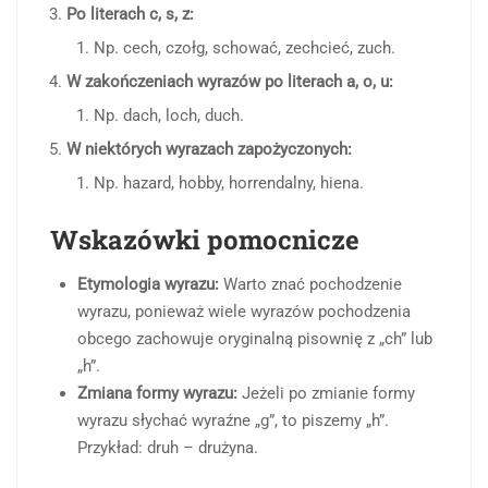
Po literach c, s, z:
Np. cech, czołg, schować, zechcieć, zuch.
W zakończeniach wyrazów po literach a, o, u:
Np. dach, loch, duch.
W niektórych wyrazach zapożyczonych:
Np. hazard, hobby, horrendalny, hiena.
Wskazówki pomocnicze
Etymologia wyrazu:
Warto znać pochodzenie
wyrazu, ponieważ wiele wyrazów pochodzenia
obcego zachowuje oryginalną pisownię z „ch” lub
„h”.
Zmiana formy wyrazu:
Jeżeli po zmianie formy
wyrazu słychać wyraźne „g”, to piszemy „h”.
Przykład: druh – drużyna.