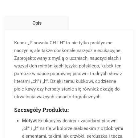
ch
Opis
Kubek „Pisownia CH i H” to nie tylko praktyczne
naczynie, ale także doskonałe narzędzie edukacyjne.
Zaprojektowany z myślą o uczniach, nauczycielach i
wszystkich miłośnikach języka polskiego, kubek ten
pomoże w nauce poprawnej pisowni trudnych słów z
literami „ch” i „h”. Dzięki temu kubkowi, codzienne
picie kawy czy herbaty stanie się również okazją do
utrwalenia ważnych zasad ortograficznych.
Szczegóły Produktu:
Motyw:
Edukacyjny design z zasadami pisowni
„ch” i „h” na tle w kolorze niebieskim z ozdobnymi
elementami, takimi jak grzybki, serduszka i tęcza.