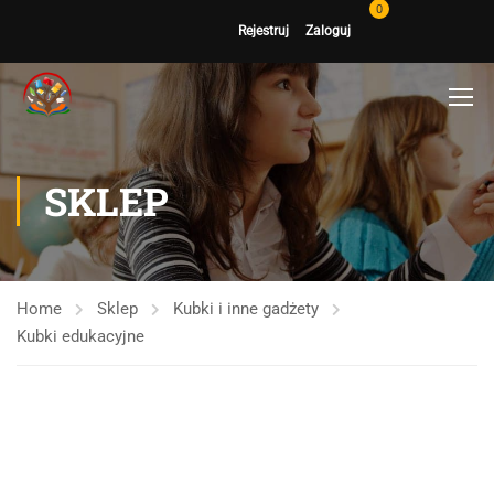
0
Rejestruj
Zaloguj
SKLEP
Home
Sklep
Kubki i inne gadżety
Kubki edukacyjne