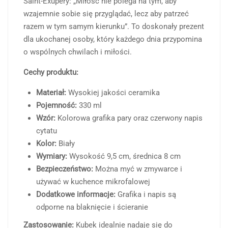
Saint-Exupéry: „Miłość nie polega na tym, aby
wzajemnie sobie się przyglądać, lecz aby patrzeć
razem w tym samym kierunku”. To doskonały prezent
dla ukochanej osoby, który każdego dnia przypomina
o wspólnych chwilach i miłości.
Cechy produktu:
Materiał:
Wysokiej jakości ceramika
Pojemność:
330 ml
Wzór:
Kolorowa grafika pary oraz czerwony napis
cytatu
Kolor:
Biały
Wymiary:
Wysokość 9,5 cm, średnica 8 cm
Bezpieczeństwo:
Można myć w zmywarce i
używać w kuchence mikrofalowej
Dodatkowe informacje:
Grafika i napis są
odporne na blaknięcie i ścieranie
Zastosowanie:
Kubek idealnie nadaje się do