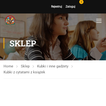
0
Rejestruj
Zaloguj
SKLEP
Home
Sklep
Kubki i inne gadżety
Kubki z cytatami z książek