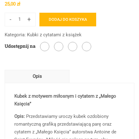
25,00
zł
-
+
DODAJ DO KOSZYKA
ilość
Miłość
Kategoria:
Kubki z cytatami z książek
nie
Udostępnij na
polega
na
tym,
aby
Opis
wzajemnie
sobie
się
Kubek z motywem miłosnym i cytatem z „Małego
przyglądać
Księcia”
Opis:
Przedstawiamy uroczy kubek ozdobiony
romantyczną grafiką przedstawiającą parę oraz
cytatem z „Małego Księcia” autorstwa Antoine de