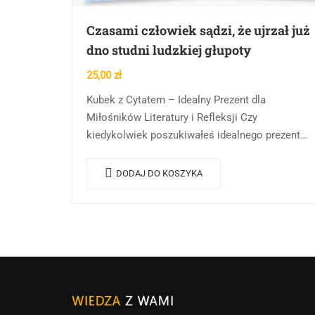
Czasami człowiek sądzi, że ujrzał już
dno studni ludzkiej głupoty
25,00
zł
Kubek z Cytatem – Idealny Prezent dla
Miłośników Literatury i Refleksji Czy
kiedykolwiek poszukiwałeś idealnego prezentu,
który łączy w sobie piękno, mądrość i
praktyczność? Nasz kubek z inspirującym
DODAJ DO KOSZYKA
cytatem…