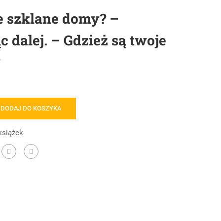
e szklane domy? –
c dalej. – Gdzież są twoje
DODAJ DO KOSZYKA
książek