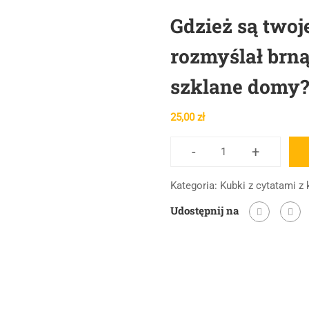
Gdzież są twoj
rozmyślał brną
szklane domy?
25,00
zł
-
+
ilość
Gdzież
Kategoria:
Kubki z cytatami z 
są
Udostępnij na
twoje
szklane
domy?
-
rozmyślał
brnąc