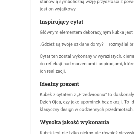
stanowią symboliczną wizję przyszłości z powi
jest on wyjątkowy.
Inspirujący cytat
Głównym elementem dekoracyjnym kubka jest c
„Gdzież są twoje szklane domy? – rozmyślał br
Cytat ten został wykonany w wyrazistych, ciemny
do refleksji nad marzeniami i aspiracjami, któ
ich realizacji.
Idealny prezent
Kubek z cytatem z „Przedwiośnia” to doskonały 
Dzień Ojca, czy jako upominek bez okazji. To ide
klasyczny design w codziennych przedmiotach.
Wysoka jakość wykonania
Kubek jest nie tylko piękny, ale również niezw