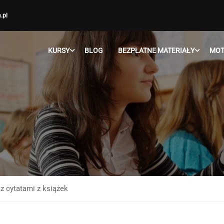
.pl
KURSY
BLOG
BEZPŁATNE MATERIAŁY
MOT
 z cytatami z książek