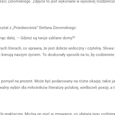
eści Żeromskiego. Zdjęcie to jest wykonane w wysokiej rozdzielczoś
ytat z „Przedwiośnia” Stefana Żeromskiego:
nąc dalej. – Gdzież są twoje szklane domy?”
ch literach, co sprawia, że jest dobrze widoczny i czytelny. Słowa 
re kierują naszym życiem. To doskonały sposób na to, by codziennie
pomysł na prezent. Może być podarowany na różne okazje, takie jak 
alny wybór dla miłośników literatury polskiej, wielbicieli poezji, a 
ykle praktyczny. Można go myć w zmywarce, co ułatwia jego codzien