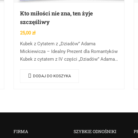
Kto miłości nie zna, ten żyje
szczęśliwy
25,00
zł
Kubek z Cytatem z „Dziadów” Adama
Mickiewicza – Idealny Prezent dla Romantyków
Kubek z cytatem z IV części „Dziadów” Adama
Mickiewicza to wyjątkowy wybór dla każdego,
kto ceni sobie…
DODAJ DO KOSZYKA
FIRMA
SZYBKIE ODNOŚNIKI
P