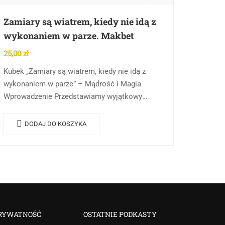
Zamiary są wiatrem, kiedy nie idą z
wykonaniem w parze. Makbet
25,00
zł
Kubek „Zamiary są wiatrem, kiedy nie idą z
wykonaniem w parze” – Mądrość i Magia
Wprowadzenie Przedstawiamy wyjątkowy
kubek z napisem „Zamiary są wiatrem, kiedy
nie idą z wykonaniem…
DODAJ DO KOSZYKA
RYWATNOŚĆ
OSTATNIE PODKASTY