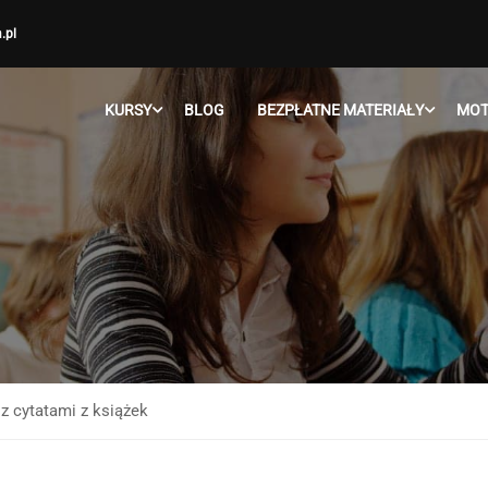
.pl
KURSY
BLOG
BEZPŁATNE MATERIAŁY
MOT
 z cytatami z książek