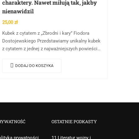
charaktery. Nawet miłują tak, jakby
nienawidzil
25,00
zł
Kubek z cytatem z „Zbrodni i kary” Fiodora
Dostojewskiego Przedstawiamy unikalny kubek
z cytatem z jednej z najważniejszych powieści
literatury światowej – „Zbrodnia i kara” Fiodora
Dostojewskiego. Ten elegancki…
DODAJ DO KOSZYKA
RYWATNOŚĆ
OSTATNIE PODKASTY
lityka prywatności
11 Literatur wojny i