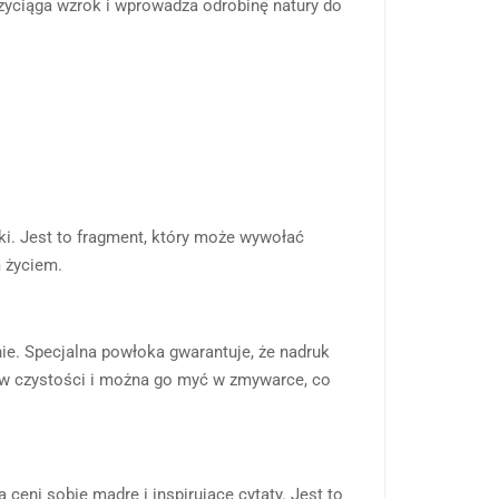
rzyciąga wzrok i wprowadza odrobinę natury do
yki. Jest to fragment, który może wywołać
m życiem.
ie. Specjalna powłoka gwarantuje, że nadruk
a w czystości i można go myć w zmywarce, co
 ceni sobie mądre i inspirujące cytaty. Jest to