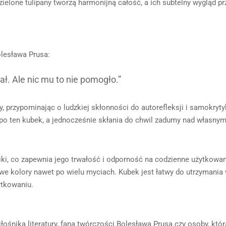
ielone tulipany tworzą harmonijną całość, a ich subtelny wygląd p
olesława Prusa:
ł. Ale nic mu to nie pomogło.”
ny, przypominając o ludzkiej skłonności do autorefleksji i samokryt
 po ten kubek, a jednocześnie skłania do chwil zadumy nad własny
ki, co zapewnia jego trwałość i odporność na codzienne użytkowan
ywe kolory nawet po wielu myciach. Kubek jest łatwy do utrzymani
ytkowaniu.
śnika literatury, fana twórczości Bolesława Prusa czy osoby, która