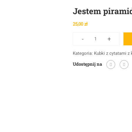
Jestem piramid
25,00
zł
-
+
ilość
Jestem
Kategoria:
Kubki z cytatami z 
piramidalnie
Udostępnij na
głupi