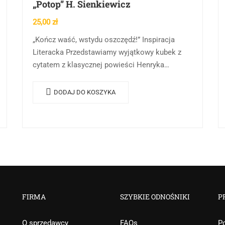
„Potop” H. Sienkiewicz
25,00
zł
„Kończ waść, wstydu oszczędź!” Inspiracja
Literacka Przedstawiamy wyjątkowy kubek z
cytatem z klasycznej powieści Henryka
Sienkiewicza „Potop”: „Kończ waść, wstydu
oszczędź!”. Ten słynny cytat stał się częścią
DODAJ DO KOSZYKA
naszej kolekcji,…
FIRMA
SZYBKIE ODNOŚNIKI
P
O sprzedawcy
FAQs
Po