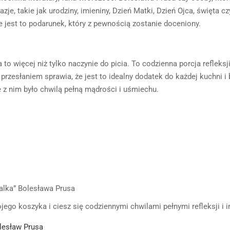
je, takie jak urodziny, imieniny, Dzień Matki, Dzień Ojca, święta 
że jest to podarunek, który z pewnością zostanie doceniony.
to więcej niż tylko naczynie do picia. To codzienna porcja refleksj
rzesłaniem sprawia, że jest to idealny dodatek do każdej kuchni i b
 z nim było chwilą pełną mądrości i uśmiechu.
Lalka” Bolesława Prusa
ego koszyka i ciesz się codziennymi chwilami pełnymi refleksji i in
olesław Prusa