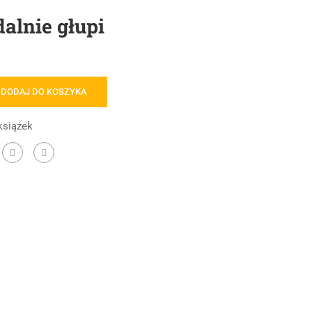
alnie głupi
DODAJ DO KOSZYKA
książek