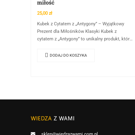
miłość
25,00
zł
Kubek z Cytatem z „Antygony” – Wyjątkowy
Prezent dla Miłośników Klasyki Kubek z
cytatem z „Antygony” to unikalny produkt, który
łączy w sobie praktyczność, elegancję i
głębokie przesłanie. Idealny…
DODAJ DO KOSZYKA
sklep@wiedzazwami.com.pl