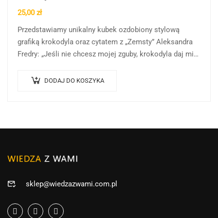
25,00
zł
Przedstawiamy unikalny kubek ozdobiony stylową
grafiką krokodyla oraz cytatem z „Zemsty” Aleksandra
Fredry: „Jeśli nie chcesz mojej zguby, krokodyla daj mi
luby”. To idealny prezent dla miłośników literatury,
zwierząt…
DODAJ DO KOSZYKA
sklep@wiedzazwami.com.pl