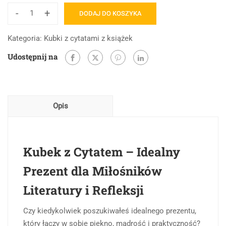
-
+
DODAJ DO KOSZYKA
ilość
Czasami
Kategoria:
Kubki z cytatami z książek
człowiek
Udostępnij na
sądzi,
że
ujrzał
już
Opis
dno
studni
ludzkiej
głupoty
Kubek z Cytatem – Idealny
Prezent dla Miłośników
Literatury i Refleksji
Czy kiedykolwiek poszukiwałeś idealnego prezentu,
który łączy w sobie piękno, mądrość i praktyczność?