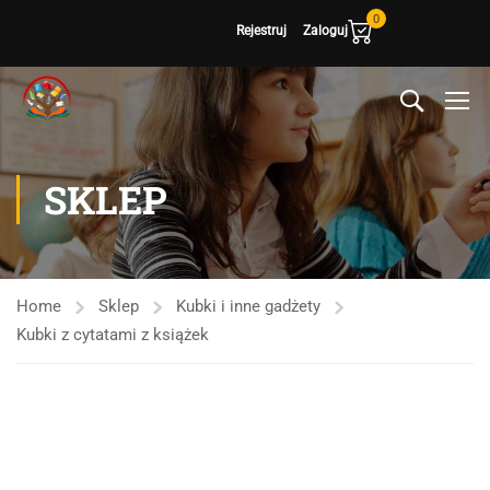
0
Rejestruj
Zaloguj
SKLEP
Home
Sklep
Kubki i inne gadżety
Kubki z cytatami z książek