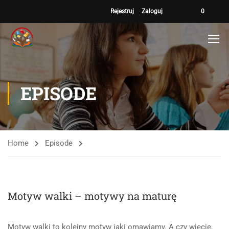
Rejestruj
Zaloguj
0
EPISODE
Home
Episode
Motyw walki – motywy na maturę
Motyw walki to kolejny motyw jaki omawiamy. A czy wiecie,