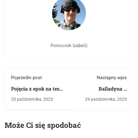
Pomocnik Izabeli)
Poprzedni post
Następny wpis
Pojęcia z epok na test
Balladyna –
historycznoliteracki
streszczenie i analiza
20 października, 2025
29 października, 2025
na maturę z polskiego
dramatu Juliusza
Słowackiego
Może Ci się spodobać