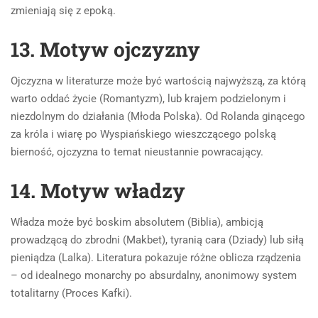
zmieniają się z epoką.
13. Motyw ojczyzny
Ojczyzna w literaturze może być wartością najwyższą, za którą
warto oddać życie (Romantyzm), lub krajem podzielonym i
niezdolnym do działania (Młoda Polska). Od Rolanda ginącego
za króla i wiarę po Wyspiańskiego wieszczącego polską
bierność, ojczyzna to temat nieustannie powracający.
14. Motyw władzy
Władza może być boskim absolutem (Biblia), ambicją
prowadzącą do zbrodni (Makbet), tyranią cara (Dziady) lub siłą
pieniądza (Lalka). Literatura pokazuje różne oblicza rządzenia
– od idealnego monarchy po absurdalny, anonimowy system
totalitarny (Proces Kafki).