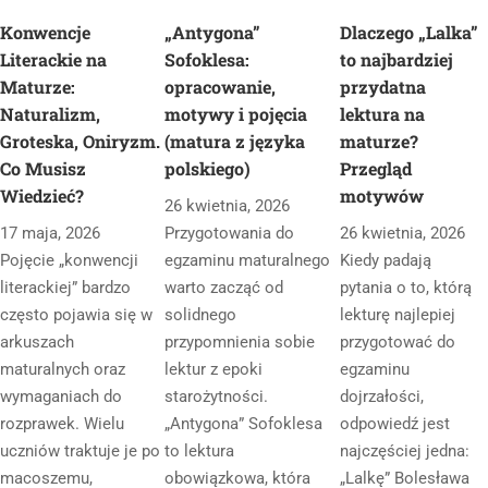
Konwencje
„Antygona”
Dlaczego „Lalka”
Literackie na
Sofoklesa:
to najbardziej
Maturze:
opracowanie,
przydatna
Naturalizm,
motywy i pojęcia
lektura na
Groteska, Oniryzm.
(matura z języka
maturze?
Co Musisz
polskiego)
Przegląd
Wiedzieć?
motywów
26 kwietnia, 2026
17 maja, 2026
Przygotowania do
26 kwietnia, 2026
Pojęcie „konwencji
egzaminu maturalnego
Kiedy padają
literackiej” bardzo
warto zacząć od
pytania o to, którą
często pojawia się w
solidnego
lekturę najlepiej
arkuszach
przypomnienia sobie
przygotować do
maturalnych oraz
lektur z epoki
egzaminu
wymaganiach do
starożytności.
dojrzałości,
rozprawek. Wielu
„Antygona” Sofoklesa
odpowiedź jest
uczniów traktuje je po
to lektura
najczęściej jedna:
macoszemu,
obowiązkowa, która
„Lalkę” Bolesława