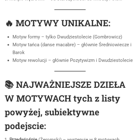
🔥 MOTYWY UNIKALNE:
Motyw formy – tylko Dwudziestolecie (Gombrowicz)
Motyw tańca (danse macabre) – głównie Średniowiecze i
Barok
Motyw rewolucji – głównie Pozytywizm i Dwudziestolecie
📚 NAJWAŻNIEJSZE DZIEŁA
W MOTYWACH tych z listy
powyżej, subiektywne
podejscie:
Przedwiośnie
(Żeromski) – występuje w 8 motywach