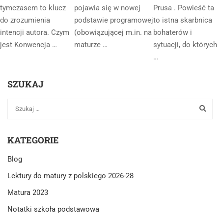
tymczasem to klucz
pojawia się w nowej
Prusa . Powieść ta
do zrozumienia
podstawie programowej
to istna skarbnica
intencji autora. Czym
(obowiązującej m.in. na
bohaterów i
jest Konwencja …
maturze …
sytuacji, do których
…
SZUKAJ
KATEGORIE
Blog
Lektury do matury z polskiego 2026-28
Matura 2023
Notatki szkoła podstawowa