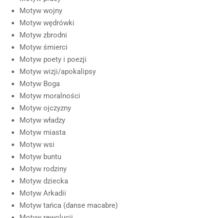
Motyw wojny
Motyw wędrówki
Motyw zbrodni
Motyw śmierci
Motyw poety i poezji
Motyw wizji/apokalipsy
Motyw Boga
Motyw moralności
Motyw ojczyzny
Motyw władzy
Motyw miasta
Motyw wsi
Motyw buntu
Motyw rodziny
Motyw dziecka
Motyw Arkadii
Motyw tańca (danse macabre)
Motyw rewolucji