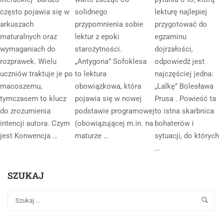
często pojawia się w
solidnego
lekturę najlepiej
arkuszach
przypomnienia sobie
przygotować do
maturalnych oraz
lektur z epoki
egzaminu
wymaganiach do
starożytności.
dojrzałości,
rozprawek. Wielu
„Antygona” Sofoklesa
odpowiedź jest
uczniów traktuje je po
to lektura
najczęściej jedna:
macoszemu,
obowiązkowa, która
„Lalkę” Bolesława
tymczasem to klucz
pojawia się w nowej
Prusa . Powieść ta
do zrozumienia
podstawie programowej
to istna skarbnica
intencji autora. Czym
(obowiązującej m.in. na
bohaterów i
jest Konwencja …
maturze …
sytuacji, do których
…
SZUKAJ