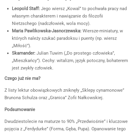
Leopold Staff:
Jego wiersz „Kowal” to pochwała pracy nad
własnym charakterem i nawiązanie do filozofii
Nietzschego (nadczłowiek, wola mocy).
Maria Pawlikowska-Jasnorzewska:
Wiersze-miniatury, w
których należy szukać paradoksu i puenty (np. wiersz
„Miłość”).
Skamander:
Julian Tuwim („Do prostego człowieka”,
„Mieszkańcy”). Cechy: witalizm, język potoczny, bohaterem
jest zwykły człowiek.
Czego już nie ma?
Z listy lektur obowiązkowych zniknęły „Sklepy cynamonowe”
Brunona Schulza oraz „Granica” Zofii Nałkowskiej.
Podsumowanie
Dwudziestolecie na maturze to 90% „Przedwiośnie” i kluczowe
pojęcia z „Ferdydurke” (Forma, Gęba, Pupa). Opanowanie tego