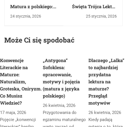
Matura z polskiego:
Święta Trójca Lektur
Młoda Polska –
na maturę: Co będzie
24 stycznia, 2026
25 stycznia, 2026
Epoka jednego
na maturze w latach
dramatu. Jak zdać
2026–2028? Analiza
bez czytania
trendów CKE
Może Ci się spodobać
wszystkiego?
Konwencje
„Antygona”
Dlaczego „Lalka”
Literackie na
Sofoklesa:
to najbardziej
Maturze:
opracowanie,
przydatna
Naturalizm,
motywy i pojęcia
lektura na
Groteska, Oniryzm.
(matura z języka
maturze?
Co Musisz
polskiego)
Przegląd
Wiedzieć?
motywów
26 kwietnia, 2026
17 maja, 2026
Przygotowania do
26 kwietnia, 2026
Pojęcie „konwencji
egzaminu maturalnego
Kiedy padają
literackiej” bardzo
warto zacząć od
pytania o to, którą