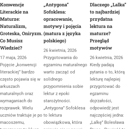
Konwencje
„Antygona”
Dlaczego „Lalka”
Literackie na
Sofoklesa:
to najbardziej
Maturze:
opracowanie,
przydatna
Naturalizm,
motywy i pojęcia
lektura na
Groteska, Oniryzm.
(matura z języka
maturze?
Co Musisz
polskiego)
Przegląd
Wiedzieć?
motywów
26 kwietnia, 2026
17 maja, 2026
Przygotowania do
26 kwietnia, 2026
Pojęcie „konwencji
egzaminu maturalnego
Kiedy padają
literackiej” bardzo
warto zacząć od
pytania o to, którą
często pojawia się w
solidnego
lekturę najlepiej
arkuszach
przypomnienia sobie
przygotować do
maturalnych oraz
lektur z epoki
egzaminu
wymaganiach do
starożytności.
dojrzałości,
rozprawek. Wielu
„Antygona” Sofoklesa
odpowiedź jest
uczniów traktuje je po
to lektura
najczęściej jedna:
macoszemu,
obowiązkowa, która
„Lalkę” Bolesława