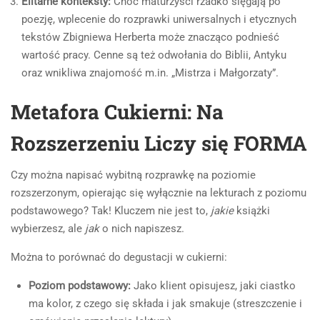
Elitarne konteksty:
Choć maturzyści rzadko sięgają po
poezję, wplecenie do rozprawki uniwersalnych i etycznych
tekstów Zbigniewa Herberta może znacząco podnieść
wartość pracy. Cenne są też odwołania do Biblii, Antyku
oraz wnikliwa znajomość m.in. „Mistrza i Małgorzaty”.
Metafora Cukierni: Na
Rozszerzeniu Liczy się FORMA
Czy można napisać wybitną rozprawkę na poziomie
rozszerzonym, opierając się wyłącznie na lekturach z poziomu
podstawowego? Tak! Kluczem nie jest to,
jakie
książki
wybierzesz, ale
jak
o nich napiszesz.
Można to porównać do degustacji w cukierni:
Poziom podstawowy:
Jako klient opisujesz, jaki ciastko
ma kolor, z czego się składa i jak smakuje (streszczenie i