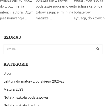
tymczasem to klucz
pojawia się w nowej
Prusa . Powieść ta
do zrozumienia
podstawie programowej
to istna skarbnica
intencji autora. Czym
(obowiązującej m.in. na
bohaterów i
jest Konwencja …
maturze …
sytuacji, do których
…
SZUKAJ
KATEGORIE
Blog
Lektury do matury z polskiego 2026-28
Matura 2023
Notatki szkoła podstawowa
Notatki szkoła średnia