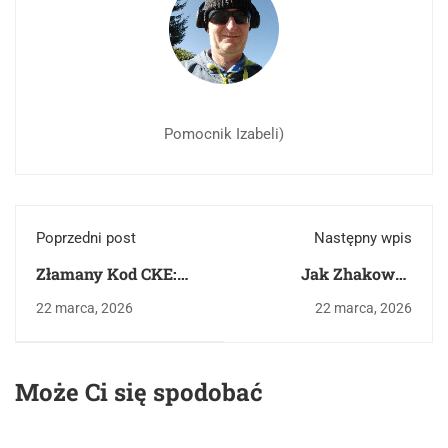
Pomocnik Izabeli)
Poprzedni post
Następny wpis
Złamany Kod CKE:
Jak Zhakować
Trójkąt Tematyczny i
System i Zdać
22 marca, 2026
22 marca, 2026
"Wielka Czwórka"
Egzamin
Lektur na Maturę
Ósmoklasisty?
2026
Strategia Oceniania i
Może Ci się spodobać
Analiza Rozprawki