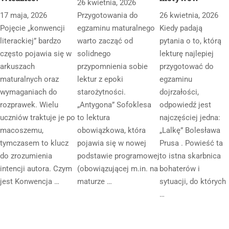
26 kwietnia, 2026
17 maja, 2026
Przygotowania do
26 kwietnia, 2026
Pojęcie „konwencji
egzaminu maturalnego
Kiedy padają
literackiej” bardzo
warto zacząć od
pytania o to, którą
często pojawia się w
solidnego
lekturę najlepiej
arkuszach
przypomnienia sobie
przygotować do
maturalnych oraz
lektur z epoki
egzaminu
wymaganiach do
starożytności.
dojrzałości,
rozprawek. Wielu
„Antygona” Sofoklesa
odpowiedź jest
uczniów traktuje je po
to lektura
najczęściej jedna:
macoszemu,
obowiązkowa, która
„Lalkę” Bolesława
tymczasem to klucz
pojawia się w nowej
Prusa . Powieść ta
do zrozumienia
podstawie programowej
to istna skarbnica
intencji autora. Czym
(obowiązującej m.in. na
bohaterów i
jest Konwencja …
maturze …
sytuacji, do których
…