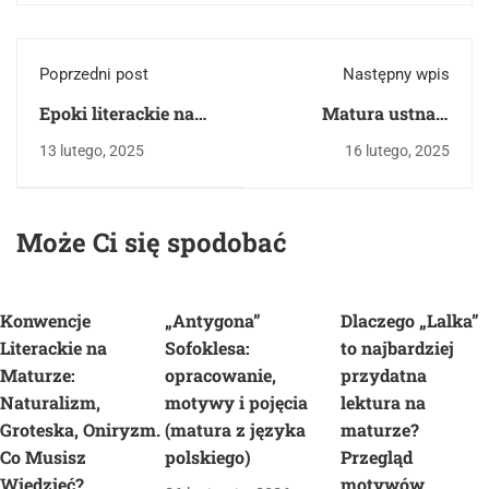
Poprzedni post
Następny wpis
Epoki literackie na
Matura ustna z
maturę, podstawowe
języka polskiego -
13 lutego, 2025
16 lutego, 2025
informacje.
analiza tekstu
językowego, pytania
nie jawne
Może Ci się spodobać
Konwencje
„Antygona”
Dlaczego „Lalka”
Literackie na
Sofoklesa:
to najbardziej
Maturze:
opracowanie,
przydatna
Naturalizm,
motywy i pojęcia
lektura na
Groteska, Oniryzm.
(matura z języka
maturze?
Co Musisz
polskiego)
Przegląd
Wiedzieć?
motywów