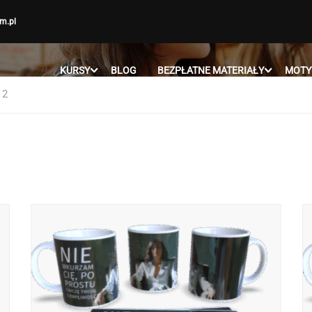
m.pl
KURSY
BLOG
BEZPŁATNE MATERIAŁY
MOTY
 2
sortowane
ług
nowszych