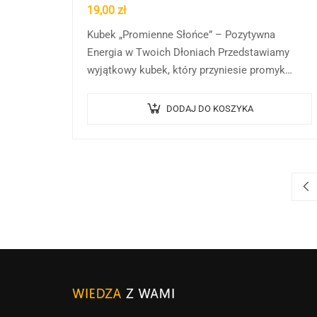
19,00
zł
Kubek „Promienne Słońce” – Pozytywna
Energia w Twoich Dłoniach Przedstawiamy
wyjątkowy kubek, który przyniesie promyk
słońca do każdego Twojego dnia. Nasz produkt
„Promienne Słońce” to nie tylko naczynie na…
DODAJ DO KOSZYKA