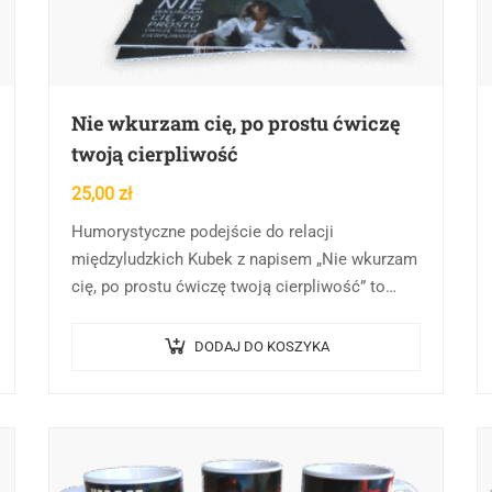
Nie wkurzam cię, po prostu ćwiczę
twoją cierpliwość
25,00
zł
Humorystyczne podejście do relacji
międzyludzkich Kubek z napisem „Nie wkurzam
cię, po prostu ćwiczę twoją cierpliwość” to
zabawne spojrzenie na codzienne interakcje
między ludźmi. Ten dowcipny cytat
DODAJ DO KOSZYKA
odzwierciedla uniwersalne…