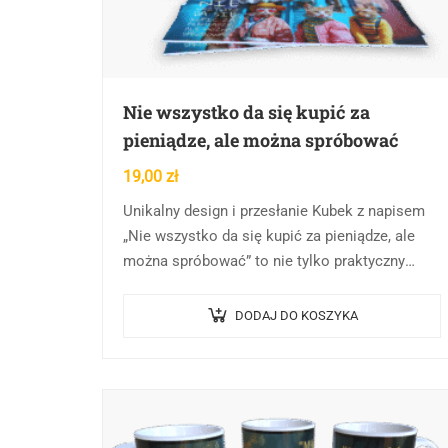
Nie wszystko da się kupić za
pieniądze, ale można spróbować
19,00
zł
Unikalny design i przesłanie Kubek z napisem
„Nie wszystko da się kupić za pieniądze, ale
można spróbować” to nie tylko praktyczny
przedmiot codziennego użytku, ale również
nośnik intrygującego przesłania….
DODAJ DO KOSZYKA