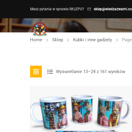
Masz pytania w sprawie SKLEPU?
sklep@wiedzazwami.co
Home
Sklep
Kubki i inne gadżety
Page
Po
Wyświetlanie 13–24 z 161 wyników
wed
naj