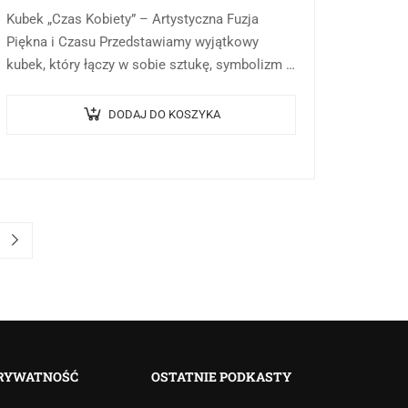
Kubek „Czas Kobiety” – Artystyczna Fuzja
Piękna i Czasu Przedstawiamy wyjątkowy
kubek, który łączy w sobie sztukę, symbolizm i
codzienną funkcjonalność. Nasz produkt „Czas
Kobiety” to nie tylko naczynie…
DODAJ DO KOSZYKA
RYWATNOŚĆ
OSTATNIE PODKASTY