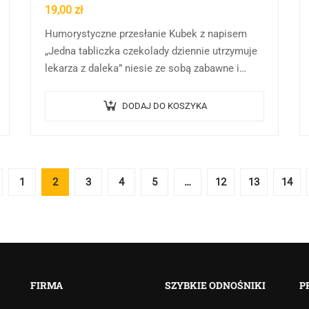
19,00
zł
Humorystyczne przesłanie Kubek z napisem
„Jedna tabliczka czekolady dziennie utrzymuje
lekarza z daleka” niesie ze sobą zabawne i
lekko przewrotne przesłanie. Ta fraza jest
oczywistym nawiązaniem do znanego
DODAJ DO KOSZYKA
powiedzenia…
1
2
3
4
5
…
12
13
14
FIRMA
SZYBKIE ODNOŚNIKI
P