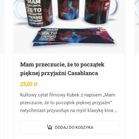
Mam przeczucie, że to początek
pięknej przyjaźni Casablanca
25,00
zł
Kultowy cytat filmowy Kubek z napisem „Mam
przeczucie, że to początek pięknej przyjaźni”
natychmiast przywołuje na myśl klasykę kina –
film „Casablanca” z 1942 roku. Ten słynny cytat,
wypowiedziany…
DODAJ DO KOSZYKA