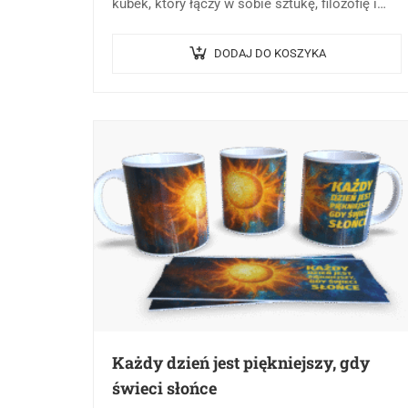
kubek, który łączy w sobie sztukę, filozofię i
codzienną funkcjonalność. Nasz produkt
„Piękno Czasu” to nie tylko naczynie…
DODAJ DO KOSZYKA
Każdy dzień jest piękniejszy, gdy
świeci słońce