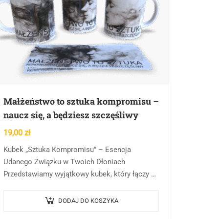
Małżeństwo to sztuka kompromisu –
naucz się, a będziesz szczęśliwy
19,00
zł
Kubek „Sztuka Kompromisu” – Esencja
Udanego Związku w Twoich Dłoniach
Przedstawiamy wyjątkowy kubek, który łączy w
sobie artystyczną finezję z mądrością życiową.
Nasz produkt „Sztuka Kompromisu” to nie
DODAJ DO KOSZYKA
tylko…