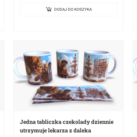
niezwykły produkt nie tylko służy jako
praktyczne naczynie do picia, ale również…
DODAJ DO KOSZYKA
Jedna tabliczka czekolady dziennie
utrzymuje lekarza z daleka