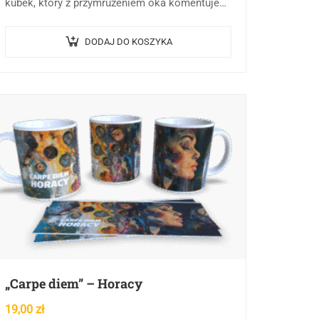
kubek, który z przymrużeniem oka komentuje
relacje służbowe. Nasz produkt „Koci Szef” to
nie tylko naczynie na…
DODAJ DO KOSZYKA
„Carpe diem” – Horacy
19,00
zł