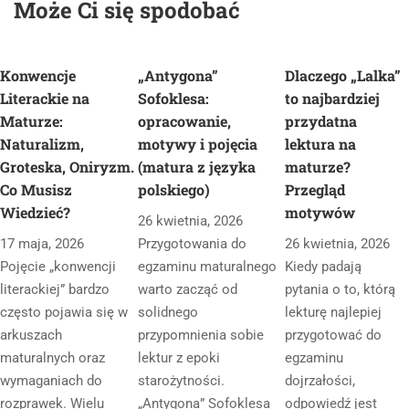
Może Ci się spodobać
Konwencje
„Antygona”
Dlaczego „Lalka”
Literackie na
Sofoklesa:
to najbardziej
Maturze:
opracowanie,
przydatna
Naturalizm,
motywy i pojęcia
lektura na
Groteska, Oniryzm.
(matura z języka
maturze?
Co Musisz
polskiego)
Przegląd
Wiedzieć?
motywów
26 kwietnia, 2026
17 maja, 2026
Przygotowania do
26 kwietnia, 2026
Pojęcie „konwencji
egzaminu maturalnego
Kiedy padają
literackiej” bardzo
warto zacząć od
pytania o to, którą
często pojawia się w
solidnego
lekturę najlepiej
arkuszach
przypomnienia sobie
przygotować do
maturalnych oraz
lektur z epoki
egzaminu
wymaganiach do
starożytności.
dojrzałości,
rozprawek. Wielu
„Antygona” Sofoklesa
odpowiedź jest