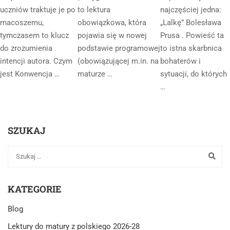
uczniów traktuje je po
to lektura
najczęściej jedna:
macoszemu,
obowiązkowa, która
„Lalkę” Bolesława
tymczasem to klucz
pojawia się w nowej
Prusa . Powieść ta
do zrozumienia
podstawie programowej
to istna skarbnica
intencji autora. Czym
(obowiązującej m.in. na
bohaterów i
jest Konwencja …
maturze …
sytuacji, do których
…
SZUKAJ
KATEGORIE
Blog
Lektury do matury z polskiego 2026-28