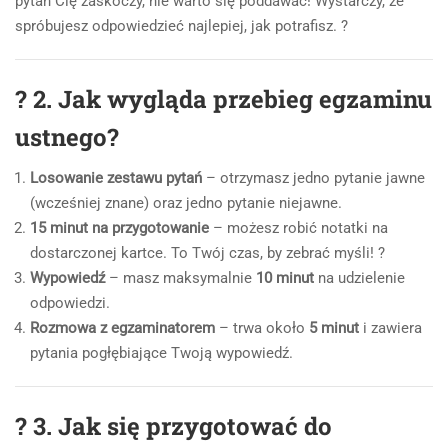
pytań Cię zaskoczy, nie warto się poddawać! Wystarczy, że
spróbujesz odpowiedzieć najlepiej, jak potrafisz. ?
?
2. Jak wygląda przebieg egzaminu
ustnego?
Losowanie zestawu pytań
– otrzymasz jedno pytanie jawne
(wcześniej znane) oraz jedno pytanie niejawne.
15 minut na przygotowanie
– możesz robić notatki na
dostarczonej kartce. To Twój czas, by zebrać myśli! ?
Wypowiedź
– masz maksymalnie
10 minut
na udzielenie
odpowiedzi.
Rozmowa z egzaminatorem
– trwa około
5 minut
i zawiera
pytania pogłębiające Twoją wypowiedź.
?
3. Jak się przygotować do