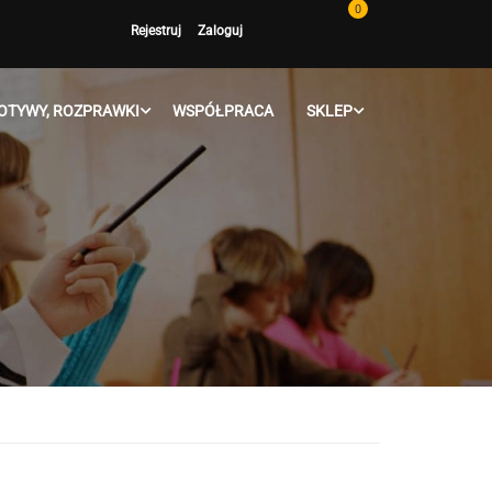
0
Rejestruj
Zaloguj
OTYWY, ROZPRAWKI
WSPÓŁPRACA
SKLEP