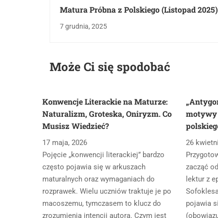
Matura Próbna z Polskiego (Listopad 2025)
Analiza Arkusza, Pułapki i Wnioski na Ma
7 grudnia, 2025
Może Ci się spodobać
Konwencje Literackie na Maturze:
„Antygon
Naturalizm, Groteska, Oniryzm. Co
motywy i
Musisz Wiedzieć?
polskieg
17 maja, 2026
26 kwietn
Pojęcie „konwencji literackiej” bardzo
Przygoto
często pojawia się w arkuszach
zacząć od
maturalnych oraz wymaganiach do
lektur z 
rozprawek. Wielu uczniów traktuje je po
Sofoklesa
macoszemu, tymczasem to klucz do
pojawia s
zrozumienia intencji autora. Czym jest
(obowiązu