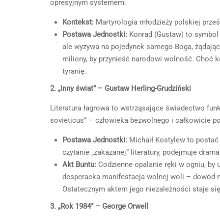
opresyjnym systemem.
Kontekst:
Martyrologia młodzieży polskiej prze
Postawa Jednostki:
Konrad (Gustaw) to symbol b
ale wyzywa na pojedynek samego Boga, żądając 
miliony, by przynieść narodowi wolność. Choć 
tyranię.
2. „Inny świat” – Gustaw Herling-Grudziński
Literatura łagrowa to wstrząsające świadectwo fu
sovieticus” – człowieka bezwolnego i całkowicie p
Postawa Jednostki:
Michaił Kostylew to postać t
czytanie „zakazanej” literatury, podejmuje dr
Akt Buntu:
Codzienne opalanie ręki w ogniu, by 
desperacka manifestacja wolnej woli – dowód na
Ostatecznym aktem jego niezależności staje s
3. „Rok 1984” – George Orwell