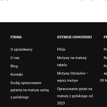
FIRMA
SZYBKIE ODNOŚNIKI
P
O sprzedawcy
FAQs
Po
O nas
Motywy na maturę
R
tabela
Blog
Po
Motywy literackie –
ap
Kontakt
wpisz motyw
09 
Dodaj opracowanie
Opracowanie pytań na
pytania na maturę ustną
maturę z polskiego od
z polskiego
2023