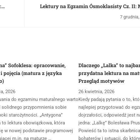
:
Lektury na Egzamin Ósmoklasisty Cz. II:
j
Książę, Zemsta, Latarnik i Akademia Pana K
7 grudnia
a” Sofoklesa: opracowanie,
Dlaczego „Lalka” to najba
 pojęcia (matura z języka
przydatna lektura na mat
o)
Przegląd motywów
ia, 2026
26 kwietnia, 2026
wania do egzaminu maturalnego warto
Kiedy padają pytania o to, któ
 solidnego przypomnienia sobie
najlepiej przygotować do eg
epoki starożytności. „Antygona”
dojrzałości, odpowiedź jest n
 to lektura obowiązkowa, która
jedna: „Lalkę” Bolesława Prus
ię w nowej podstawie programowej
Powieść ta to istna skarbnic
jącej m.in. na maturze …
bohaterów i sytuacji, do któr