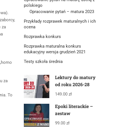
polskiego
Opracowanie pytań – matura 2023
owa).
zaborcy,
Przykłady rozprawek maturalnych i ich
ocena
ć za
na
Rozprawka konkurs
Rozprawka maturalna konkurs
edukacyjny wersja grudzień 2021
Testy szkoła średnia
 „homo
Lektury do matury
ru za
od roku 2026-28
149.00 zł
nia. To
Epoki literackie –
zestaw
99.00 zł