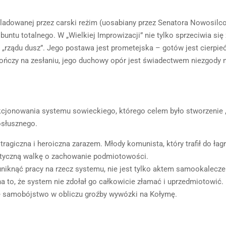
śladowanej przez carski reżim (uosabiany przez Senatora Nowosilc
untu totalnego. W „Wielkiej Improwizacji” nie tylko sprzeciwia się 
„rządu dusz”. Jego postawa jest prometejska – gotów jest cierpie
kończy na zesłaniu, jego duchowy opór jest świadectwem niezgody 
nkcjonowania systemu sowieckiego, którego celem było stworzenie
osłusznego.
ragiczna i heroiczna zarazem. Młody komunista, który trafił do łag
amatyczną walkę o zachowanie podmiotowości.
uniknąć pracy na rzecz systemu, nie jest tylko aktem samookalecze
 to, że system nie zdołał go całkowicie złamać i uprzedmiotowić.
ię samobójstwo w obliczu groźby wywózki na Kołymę.