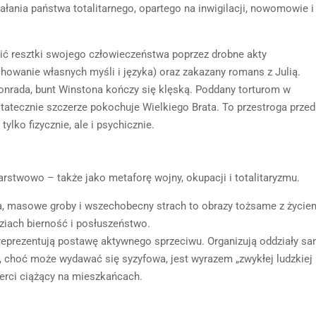
łania państwa totalitarnego, opartego na inwigilacji, nowomowie i
ić resztki swojego człowieczeństwa poprzez drobne akty
howanie własnych myśli i języka) oraz zakazany romans z Julią.
nrada, bunt Winstona kończy się klęską. Poddany torturom w
ostatecznie szczerze pokochuje Wielkiego Brata. To przestroga przed
ylko fizycznie, ale i psychicznie.
stwowo – także jako metaforę wojny, okupacji i totalitaryzmu.
ta, masowe groby i wszechobecny strach to obrazy tożsame z życie
ziach bierność i posłuszeństwo.
reprezentują postawę aktywnego sprzeciwu. Organizują oddziały san
a, choć może wydawać się syzyfowa, jest wyrazem „zwykłej ludzkiej
erci ciążący na mieszkańcach.