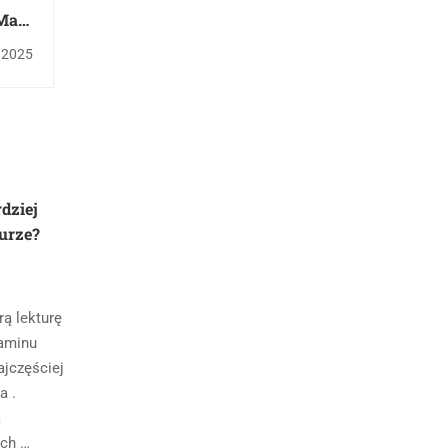
 Mały
leksa
, 2025
rdziej
urze?
rą lekturę
zaminu
ajczęściej
a .
a
ych …