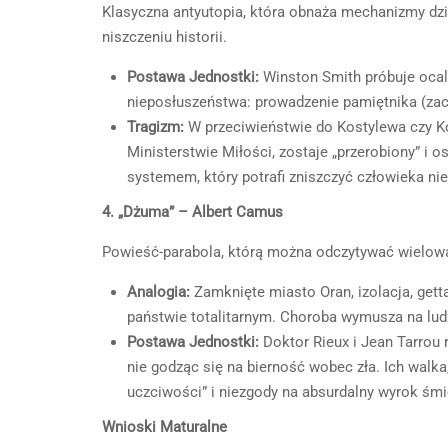
Klasyczna antyutopia, która obnaża mechanizmy dzia
niszczeniu historii.
Postawa Jednostki:
Winston Smith próbuje ocal
nieposłuszeństwa: prowadzenie pamiętnika (zac
Tragizm:
W przeciwieństwie do Kostylewa czy Ko
Ministerstwie Miłości, zostaje „przerobiony” i 
systemem, który potrafi zniszczyć człowieka nie t
4. „Dżuma” – Albert Camus
Powieść-parabola, którą można odczytywać wielowar
Analogia:
Zamknięte miasto Oran, izolacja, get
państwie totalitarnym. Choroba wymusza na lud
Postawa Jednostki:
Doktor Rieux i Jean Tarrou 
nie godząc się na bierność wobec zła. Ich walk
uczciwości” i niezgody na absurdalny wyrok śmi
Wnioski Maturalne