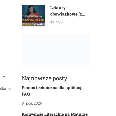
Lektury
obowiązkowe (z
gwiazdką) plus
79.00 zł
lektury
uzupełniające –
PAKIET
m w
Najnowsze posty
Pomoc techniczna dla aplikacji
itarne,
FAQ
8 lipca, 2026
Konwencje Literackie na Maturze: