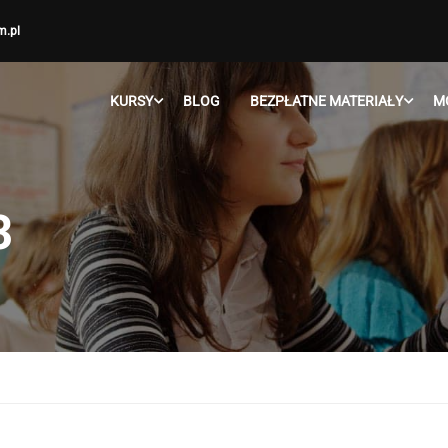
m.pl
KURSY
BLOG
BEZPŁATNE MATERIAŁY
M
3