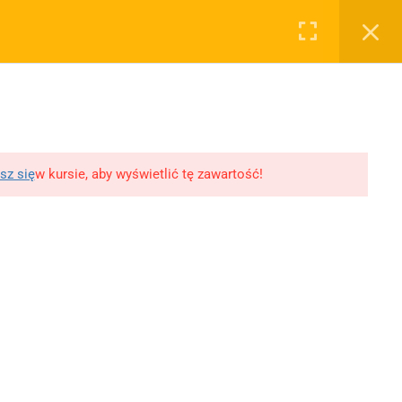
0
Rejestruj
Zaloguj
RYWATNOŚĆ
OSTATNIE PODKASTY
WY, ROZPRAWKI
WSPÓŁPRACA
SKLEP
lityka prywatności
11 Literatur wojny i
okupacji
egulamin
10 XX-lecie
lityka Prywatności
sz się
w kursie, aby wyświetlić tę zawartość!
międzywojenne
likacji
Młoda Polska
Polityka prywatności