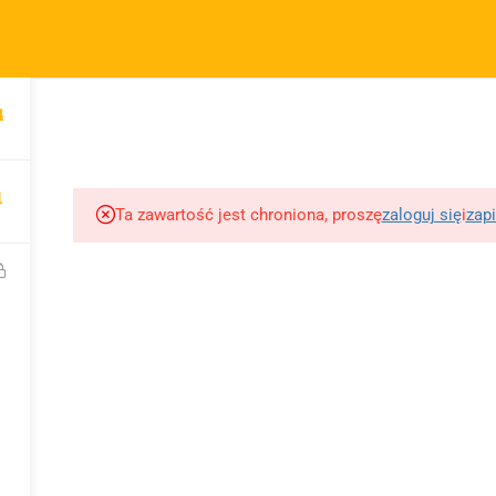
m.pl
FIRMA
SZYBKIE ODNOŚNIKI
P
4
KURSY
BLOG
BEZPŁATNE MATERIAŁY
MOTY
O sprzedawcy
FAQs
Po
O nas
Motywy na maturę
R
1
tabela
Blog
Po
Ta zawartość jest chroniona, proszę
zaloguj się
i
zapi
Motywy literackie –
ap
Kontakt
wpisz motyw
09 
Dodaj opracowanie
Opracowanie pytań na
pytania na maturę ustną
maturę z polskiego od
z polskiego
2023