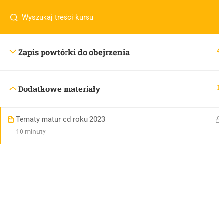
Masz pytania w sprawie SKLEPU?
sklep@wiedzazwami.co
Zapis powtórki do obejrzenia
sklep@wiedzazwami.com.pl
Dodatkowe materiały
Tematy matur od roku 2023
10 minuty