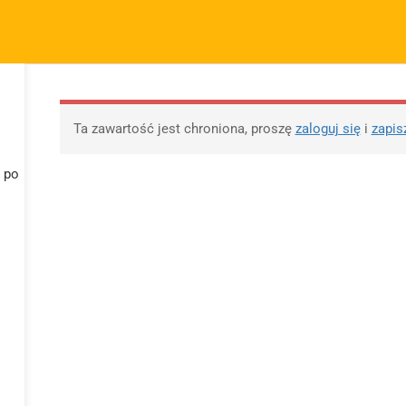
m.pl
FIRMA
SZYBKIE ODNOŚNIKI
P
KURSY
BLOG
BEZPŁATNE MATERIAŁY
M
O sprzedawcy
FAQs
Po
Ta zawartość jest chroniona, proszę
zaloguj się
i
zapis
O nas
Motywy na maturę
R
tabela
Blog
Po
h po
Motywy literackie –
ap
Kontakt
wpisz motyw
09 
Dodaj opracowanie
Opracowanie pytań na
pytania na maturę ustną
maturę z polskiego od
z polskiego
2023