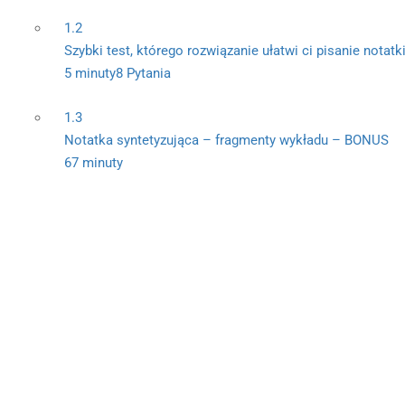
1.2
Szybki test, którego rozwiązanie ułatwi ci pisanie notatk
5 minuty
8 Pytania
1.3
Notatka syntetyzująca – fragmenty wykładu – BONUS
67 minuty