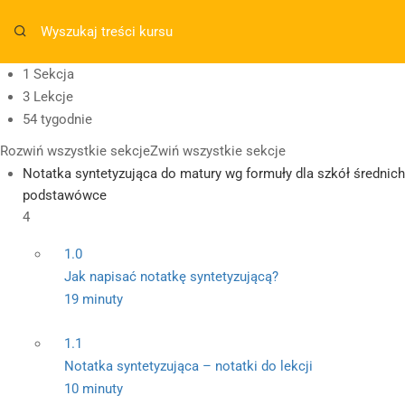
Masz pytania w sprawie SKLEPU?
sklep@wiedzazwami.co
1 Sekcja
3 Lekcje
sklep@wiedzazwami.com.pl
54 tygodnie
Rozwiń wszystkie sekcje
Zwiń wszystkie sekcje
Notatka syntetyzująca do matury wg formuły dla szkół średnic
podstawówce
4
1.0
Jak napisać notatkę syntetyzującą?
19 minuty
1.1
Notatka syntetyzująca – notatki do lekcji
10 minuty