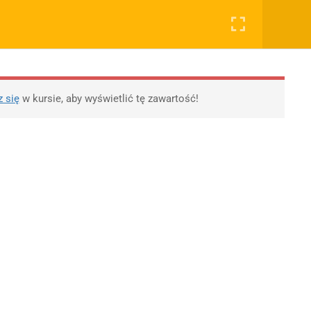
0
Rejestruj
Zaloguj
RYWATNOŚĆ
OSTATNIE PODKASTY
OTYWY, ROZPRAWKI
WSPÓŁPRACA
SKLEP
lityka prywatności
11 Literatur wojny i
z się
w kursie, aby wyświetlić tę zawartość!
okupacji
egulamin
10 XX-lecie
lityka Prywatności
międzywojenne
likacji
Młoda Polska
Polityka prywatności