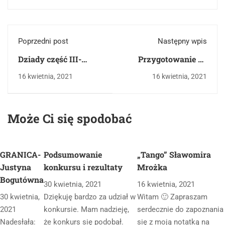
Poprzedni post
Następny wpis
Dziady część III-
Przygotowanie do
Adam Mickiewicz
matury z języka
16 kwietnia, 2021
16 kwietnia, 2021
polskiego na
poziomie
podstawowym
Może Ci się spodobać
GRANICA-
Podsumowanie
„Tango” Sławomira
Justyna
konkursu i rezultaty
Mrożka
Bogutówna
30 kwietnia, 2021
16 kwietnia, 2021
30 kwietnia,
Dziękuję bardzo za udział w
Witam 🙂 Zapraszam
2021
konkursie. Mam nadzieję,
serdecznie do zapoznania
Nadesłała:
że konkurs się podobał.
się z moją notatką na