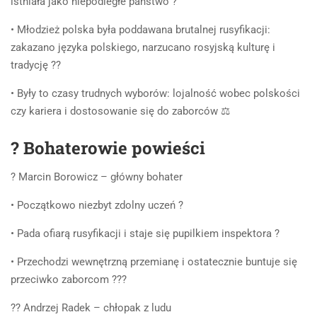
istniała jako niepodległe państwo ?
• Młodzież polska była poddawana brutalnej rusyfikacji:
zakazano języka polskiego, narzucano rosyjską kulturę i
tradycję ??
• Były to czasy trudnych wyborów: lojalność wobec polskości
czy kariera i dostosowanie się do zaborców ⚖️
? Bohaterowie powieści
? Marcin Borowicz – główny bohater
• Początkowo niezbyt zdolny uczeń ?
• Pada ofiarą rusyfikacji i staje się pupilkiem inspektora ?
• Przechodzi wewnętrzną przemianę i ostatecznie buntuje się
przeciwko zaborcom ???
?‍? Andrzej Radek – chłopak z ludu