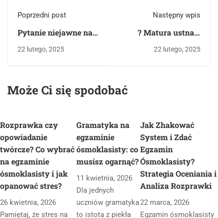
Poprzedni post
Następny wpis
Pytanie niejawne na
? Matura ustna z
maturze ustnej z
polskiego – Jak
22 lutego, 2025
22 lutego, 2025
polskiego z nauki o
analizować tekst
języku
ikoniczny (obrazek)?
??️
Może Ci się spodobać
Rozprawka czy
Gramatyka na
Jak Zhakować
opowiadanie
egzaminie
System i Zdać
twórcze? Co wybrać
ósmoklasisty: co
Egzamin
na egzaminie
musisz ogarnąć?
Ósmoklasisty?
ósmoklasisty i jak
Strategia Oceniania i
11 kwietnia, 2026
opanować stres?
Analiza Rozprawki
Dla jednych
26 kwietnia, 2026
uczniów gramatyka
22 marca, 2026
Pamiętaj, że stres na
to istota z piekła
Egzamin ósmoklasisty