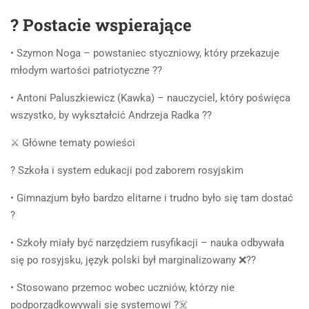
? Postacie wspierające
• Szymon Noga – powstaniec styczniowy, który przekazuje
młodym wartości patriotyczne ??
• Antoni Paluszkiewicz (Kawka) – nauczyciel, który poświęca
wszystko, by wykształcić Andrzeja Radka ?‍?
⚔️ Główne tematy powieści
? Szkoła i system edukacji pod zaborem rosyjskim
• Gimnazjum było bardzo elitarne i trudno było się tam dostać
?️
• Szkoły miały być narzędziem rusyfikacji – nauka odbywała
się po rosyjsku, język polski był marginalizowany ❌??
• Stosowano przemoc wobec uczniów, którzy nie
podporządkowywali się systemowi ?‍☠️