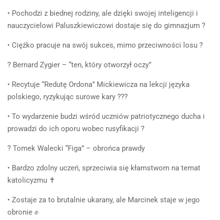
• Pochodzi z biednej rodziny, ale dzięki swojej inteligencji i
nauczycielowi Paluszkiewiczowi dostaje się do gimnazjum ?
• Ciężko pracuje na swój sukces, mimo przeciwności losu ?
? Bernard Zygier – “ten, który otworzył oczy”
• Recytuje “Redutę Ordona” Mickiewicza na lekcji języka
polskiego, ryzykując surowe kary ???
• To wydarzenie budzi wśród uczniów patriotycznego ducha i
prowadzi do ich oporu wobec rusyfikacji ?
? Tomek Walecki “Figa” – obrońca prawdy
• Bardzo zdolny uczeń, sprzeciwia się kłamstwom na temat
katolicyzmu ✝️
• Zostaje za to brutalnie ukarany, ale Marcinek staje w jego
obronie ✊