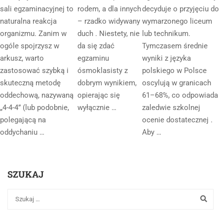
sali egzaminacyjnej to
rodem, a dla innych
decyduje o przyjęciu do
naturalna reakcja
– rzadko widywany
wymarzonego liceum
organizmu. Zanim w
duch . Niestety, nie
lub technikum.
ogóle spojrzysz w
da się zdać
Tymczasem średnie
arkusz, warto
egzaminu
wyniki z języka
zastosować szybką i
ósmoklasisty z
polskiego w Polsce
skuteczną metodę
dobrym wynikiem,
oscylują w granicach
oddechową, nazywaną
opierając się
61–68%, co odpowiada
„4-4-4” (lub podobnie,
wyłącznie …
zaledwie szkolnej
polegającą na
ocenie dostatecznej .
oddychaniu …
Aby …
SZUKAJ