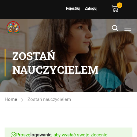
0
Rejestruj
Zaloguj
ZOSTAŃ
NAUCZYCIELEM
Home
Zostań nauczycielem
Proszę
logowanie
, aby wysłać swoje zlecenie!