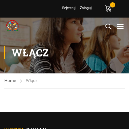
0
Rejestruj
Zaloguj
WŁĄCZ
Home
Włącz