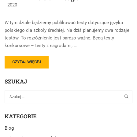
2020
W tym dziale będziemy publikować testy dotyczące języka
polskiego dla szkoły średniej. Na dziś planujemy dwa rodzaje
testów. To rozróżnienie jest bardzo ważne. Będą testy
konkursowe – testy z nagrodami, …
READ
CZYTAJ WIĘCEJ
MORE
ABOUT
SZUKAJ
TESTY,
TESTY
Z
JĘZYKA
POLSKIEGO
–
KATEGORIE
KILKA
SŁÓW
Blog
WSTĘPU.