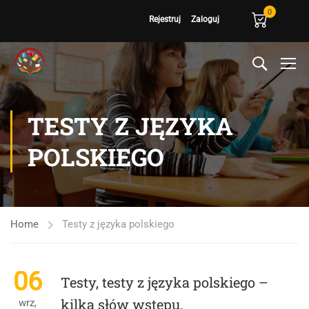
0
Rejestruj
Zaloguj
TESTY Z JĘZYKA
POLSKIEGO
Home
Testy z języka polskiego
06
Testy, testy z języka polskiego –
kilka słów wstępu.
wrz,