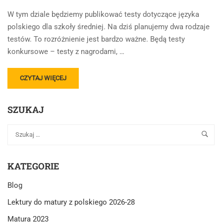
W tym dziale będziemy publikować testy dotyczące języka
polskiego dla szkoły średniej. Na dziś planujemy dwa rodzaje
testów. To rozróżnienie jest bardzo ważne. Będą testy
konkursowe – testy z nagrodami, …
READ
CZYTAJ WIĘCEJ
MORE
ABOUT
SZUKAJ
TESTY,
TESTY
Z
JĘZYKA
POLSKIEGO
–
KATEGORIE
KILKA
SŁÓW
Blog
WSTĘPU.
Lektury do matury z polskiego 2026-28
Matura 2023