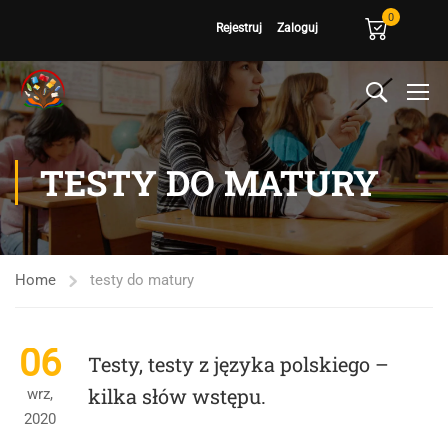
0
Rejestruj
Zaloguj
TESTY DO MATURY
Home
testy do matury
06
Testy, testy z języka polskiego –
kilka słów wstępu.
wrz,
2020