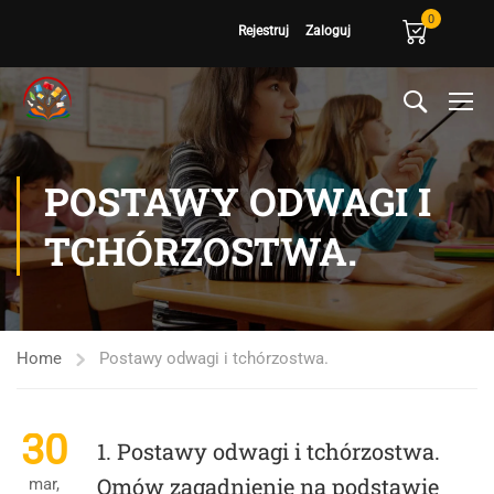
0
Rejestruj
Zaloguj
POSTAWY ODWAGI I
TCHÓRZOSTWA.
Home
Postawy odwagi i tchórzostwa.
30
1. Postawy odwagi i tchórzostwa.
Omów zagadnienie na podstawie
mar,