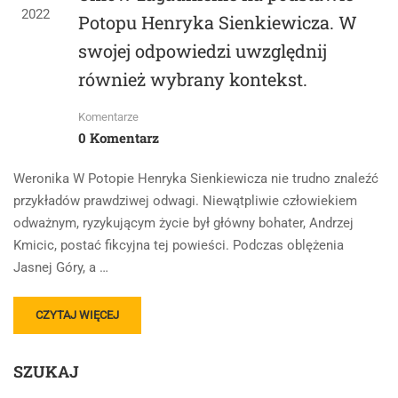
2022
Potopu Henryka Sienkiewicza. W
swojej odpowiedzi uwzględnij
również wybrany kontekst.
Komentarze
0 Komentarz
Weronika W Potopie Henryka Sienkiewicza nie trudno znaleźć
przykładów prawdziwej odwagi. Niewątpliwie człowiekiem
odważnym, ryzykującym życie był główny bohater, Andrzej
Kmicic, postać fikcyjna tej powieści. Podczas oblężenia
Jasnej Góry, a …
READ
CZYTAJ WIĘCEJ
MORE
ABOUT
SZUKAJ
1.
POSTAWY