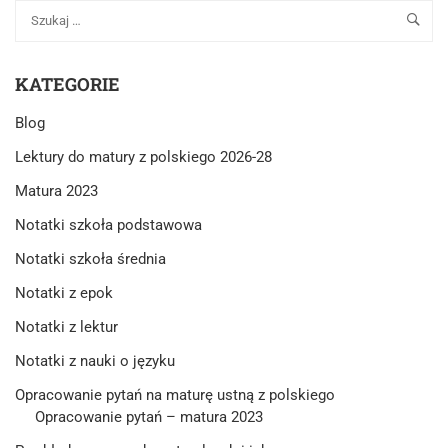
ODWAGI
I
TCHÓRZOSTWA.
OMÓW
KATEGORIE
ZAGADNIENIE
NA
Blog
PODSTAWIE
POTOPU
Lektury do matury z polskiego 2026-28
HENRYKA
SIENKIEWICZA.
Matura 2023
W
Notatki szkoła podstawowa
SWOJEJ
ODPOWIEDZI
Notatki szkoła średnia
UWZGLĘDNIJ
RÓWNIEŻ
Notatki z epok
WYBRANY
Notatki z lektur
KONTEKST.
Notatki z nauki o języku
Opracowanie pytań na maturę ustną z polskiego
Opracowanie pytań – matura 2023