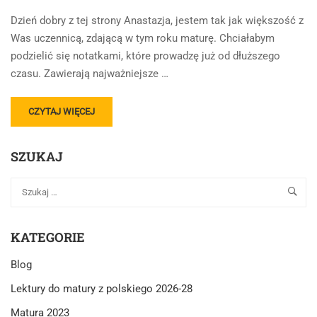
Dzień dobry z tej strony Anastazja, jestem tak jak większość z
Was uczennicą, zdającą w tym roku maturę. Chciałabym
podzielić się notatkami, które prowadzę już od dłuższego
czasu. Zawierają najważniejsze …
READ
CZYTAJ WIĘCEJ
MORE
ABOUT
SZUKAJ
ŁAGODNA
KATEGORIE
Blog
Lektury do matury z polskiego 2026-28
Matura 2023