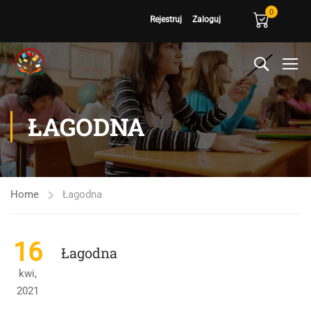
0
Rejestruj
Zaloguj
ŁAGODNA
Home
Łagodna
16
Łagodna
kwi,
2021