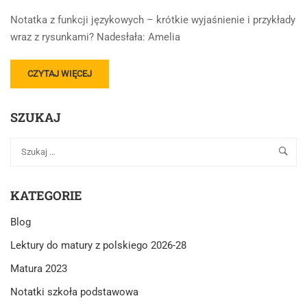
Notatka z funkcji językowych – krótkie wyjaśnienie i przykłady
wraz z rysunkami? Nadesłała: Amelia
READ
CZYTAJ WIĘCEJ
MORE
ABOUT
SZUKAJ
FUNKCJE
JĘZYKOWE
???
KATEGORIE
Blog
Lektury do matury z polskiego 2026-28
Matura 2023
Notatki szkoła podstawowa