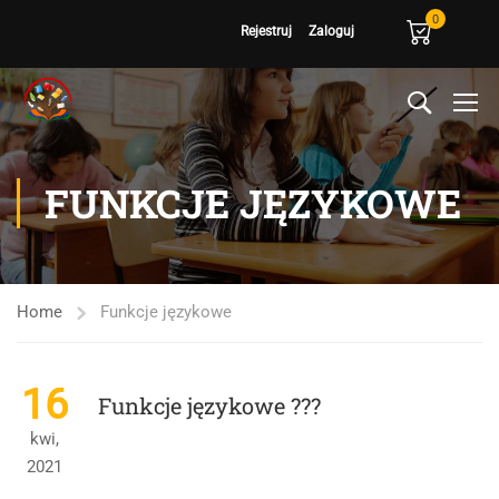
0
Rejestruj
Zaloguj
FUNKCJE JĘZYKOWE
Home
Funkcje językowe
16
Funkcje językowe ???
kwi,
2021