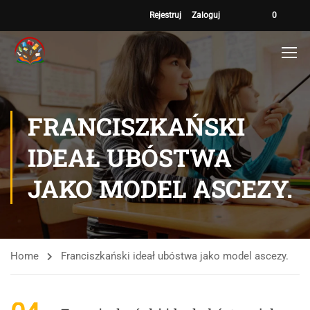
Rejestruj
Zaloguj
0
FRANCISZKAŃSKI
IDEAŁ UBÓSTWA
JAKO MODEL ASCEZY.
Home
Franciszkański ideał ubóstwa jako model ascezy.