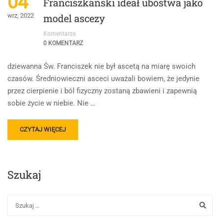
04
Franciszkański ideał ubóstwa jako
wrz, 2022
model ascezy
Komentarze
0 KOMENTARZ
dziewanna Św. Franciszek nie był ascetą na miarę swoich
czasów. Średniowieczni asceci uważali bowiem, że jedynie
przez cierpienie i ból fizyczny zostaną zbawieni i zapewnią
sobie życie w niebie. Nie …
READ
CZYTAJ WIĘCEJ
MORE
ABOUT
FRANCISZKAŃSKI
IDEAŁ
Szukaj
UBÓSTWA
JAKO
MODEL
ASCEZY