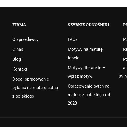
FIRMA
SZYBKIE ODNOŚNIKI
P
O sprzedawcy
FAQs
Po
O nas
Motywy na maturę
R
tabela
Blog
Po
Motywy literackie –
ap
Kontakt
wpisz motyw
09 
Dodaj opracowanie
Opracowanie pytań na
pytania na maturę ustną
maturę z polskiego od
z polskiego
2023