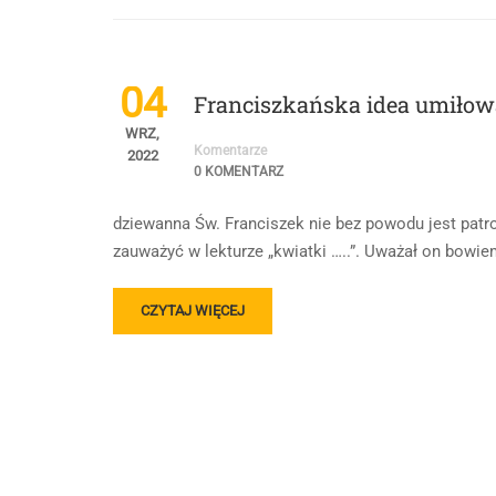
04
Franciszkańska idea umiłow
WRZ,
Komentarze
2022
0 KOMENTARZ
dziewanna Św. Franciszek nie bez powodu jest patr
zauważyć w lekturze „kwiatki …..”. Uważał on bowiem
READ
CZYTAJ WIĘCEJ
MORE
ABOUT
FRANCISZKAŃSKA
IDEA
UMIŁOWANIA
NATURY