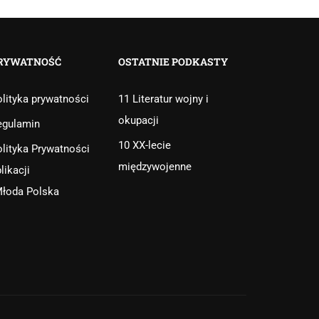
RYWATNOŚĆ
OSTATNIE PODKASTY
lityka prywatności
11 Literatur wojny i
okupacji
egulamin
10 XX-lecie
lityka Prywatności
międzywojenne
likacji
Młoda Polska