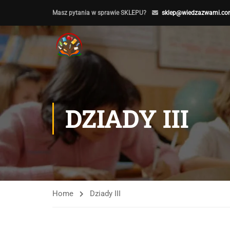
Masz pytania w sprawie SKLEPU?
sklep@wiedzazwami.co
DZIADY III
Home
Dziady III