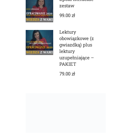
zestaw
99.00 zł
Lektury
obowiązkowe (z
gwiazdką) plus
lektury
uzupełniające –
PAKIET
79.00 zł