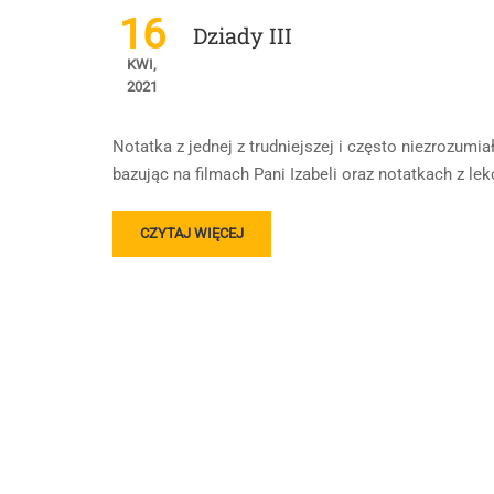
16
Dziady III
KWI,
2021
Notatka z jednej z trudniejszej i często niezrozumia
bazując na filmach Pani Izabeli oraz notatkach z lekc
READ
CZYTAJ WIĘCEJ
MORE
ABOUT
DZIADY
III