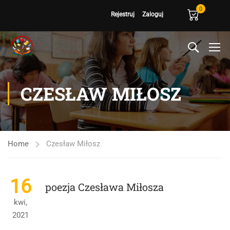
0
Rejestruj
Zaloguj
CZESŁAW MIŁOSZ
Home
Czesław Miłosz
16
poezja Czesława Miłosza
kwi,
2021