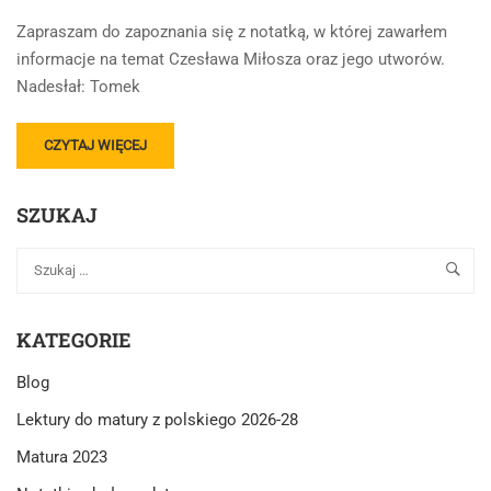
Zapraszam do zapoznania się z notatką, w której zawarłem
informacje na temat Czesława Miłosza oraz jego utworów.
Nadesłał: Tomek
READ
CZYTAJ WIĘCEJ
MORE
ABOUT
SZUKAJ
POEZJA
CZESŁAWA
MIŁOSZA
KATEGORIE
Blog
Lektury do matury z polskiego 2026-28
Matura 2023