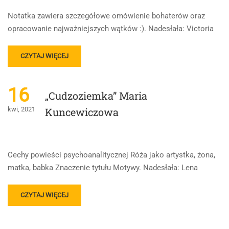
Notatka zawiera szczegółowe omówienie bohaterów oraz
opracowanie najważniejszych wątków :). Nadesłała: Victoria
READ
CZYTAJ WIĘCEJ
MORE
ABOUT
CUDZOZIEMKA
16
„Cudzoziemka” Maria
–
BOHATEROWIE,
kwi, 2021
Kuncewiczowa
OPRACOWANIE
Cechy powieści psychoanalitycznej Róża jako artystka, żona,
matka, babka Znaczenie tytułu Motywy. Nadesłała: Lena
READ
CZYTAJ WIĘCEJ
MORE
ABOUT
„CUDZOZIEMKA”