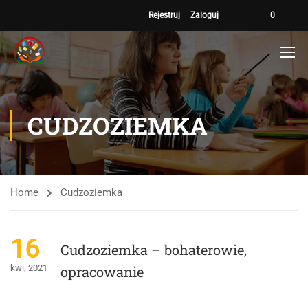
Rejestruj
Zaloguj
0
CUDZOZIEMKA
Home
Cudzoziemka
16
Cudzoziemka – bohaterowie,
kwi, 2021
opracowanie