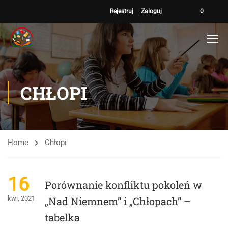
Rejestruj
Zaloguj
0
CHŁOPI
Home
Chłopi
16
Porównanie konfliktu pokoleń w
kwi, 2021
„Nad Niemnem” i „Chłopach” –
tabelka