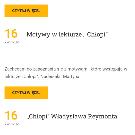
READ
CZYTAJ WIĘCEJ
MORE
ABOUT
ŚWIAT
16
Motywy w lekturze ,, Chłopi”
PRZEDSTAWIONY
W
kwi, 2021
,,CHŁOPACH”
W.S.
REYMONTA
Zachęcam do zapoznania się z motywami, które występują w
lekturze ,,Chłopi”. Nadesłała: Martyna
READ
CZYTAJ WIĘCEJ
MORE
ABOUT
MOTYWY
16
,,Chłopi” Władysława Reymonta
W
LEKTURZE
kwi, 2021
,,
CHŁOPI”