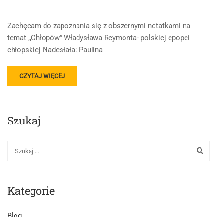
Zachęcam do zapoznania się z obszernymi notatkami na
temat ,,Chłopów” Władysława Reymonta- polskiej epopei
chłopskiej Nadesłała: Paulina
READ
CZYTAJ WIĘCEJ
MORE
ABOUT
,,CHŁOPI”
WŁADYSŁAWA
Szukaj
REYMONTA
Kategorie
Blog