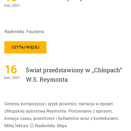
BOHATEROWIE,
kwi, 2021
OPRACOWANIE
Nadesłała: Faustyna
READ
CZYTAJ WIĘCEJ
MORE
ABOUT
CHŁOPI-
16
Świat przedstawiony w ,,Chłopach”
MACIEJ
BORYNA
kwi, 2021
W.S. Reymonta
Geneza, kompozycja i język powieści, narracja w epopei
chłopskiej autorstwa Reymonta. Porównanie z eposem,
kreacja czasu, przestrzeni i bohaterów wraz z kontekstami.
Miłej lektury 🙂 Nadesłała: Maja