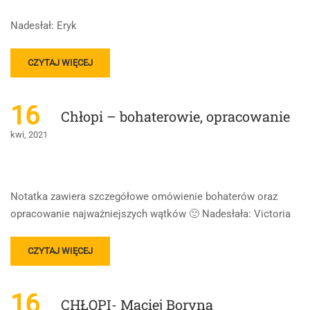
Nadesłał: Eryk
READ
CZYTAJ WIĘCEJ
MORE
ABOUT
PORÓWNANIE
16
Chłopi – bohaterowie, opracowanie
KONFLIKTU
POKOLEŃ
kwi, 2021
W
„NAD
NIEMNEM”
I
Notatka zawiera szczegółowe omówienie bohaterów oraz
„CHŁOPACH”
opracowanie najważniejszych wątków 🙂 Nadesłała: Victoria
–
TABELKA
READ
CZYTAJ WIĘCEJ
MORE
ABOUT
CHŁOPI
16
CHŁOPI- Maciej Boryna
–